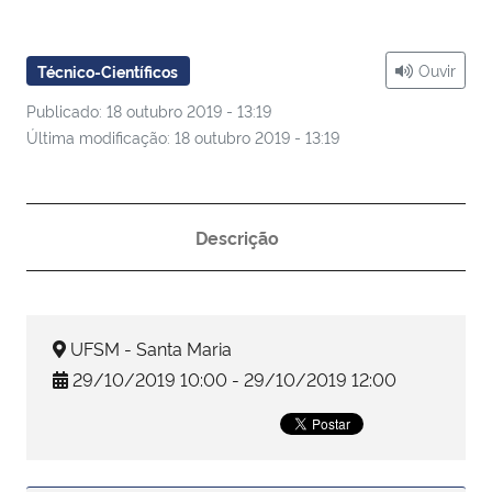
Ministério da Cidadania
Ouvir
Técnico-Científicos
Ministério da Saúde
Publicado: 18 outubro 2019 - 13:19
Ministério de Minas e Energia
Última modificação: 18 outubro 2019 - 13:19
Ministério da Ciência, Tecnologia, Inovações e Comunicações
Descrição
Ministério do Meio Ambiente
Ministério do Turismo
UFSM - Santa Maria
Ministério do Desenvolvimento Regional
29/10/2019 10:00 - 29/10/2019 12:00
Controladoria-Geral da União
Ministério da Mulher, da Família e dos Direitos Humanos