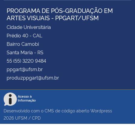
PROGRAMA DE PÓS-GRADUAÇÃO EM
ARTES VISUAIS - PPGART/UFSM
Cidade Universitária
Prédio 40 - CAL
Bairro Camobi
Santa Maria - RS
55 (55) 3220 9484
ppgart@ufsm.br
produzppgart@ufsm.br
Acesso à
Informação
Desenvolvido com o CMS de código aberto
Wordpress
2026
UFSM
/
CPD