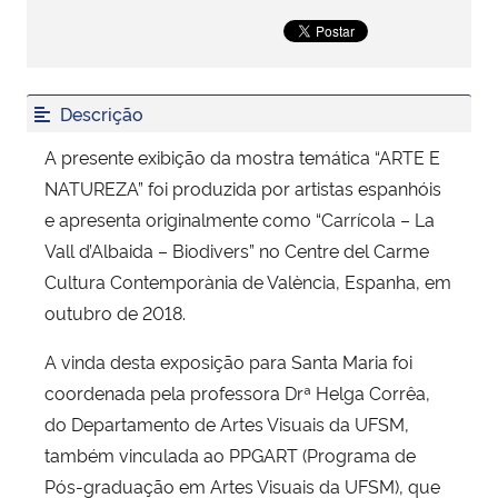
Secretaria-Geral
Secretaria de Governo
Descrição
A presente exibição da mostra temática “ARTE E
Gabinete de Segurança Institucional
NATUREZA” foi produzida por artistas espanhóis
e apresenta originalmente como “Carrícola – La
Advocacia-Geral da União
Vall d’Albaida – Biodivers” no Centre del Carme
Cultura Contemporània de València, Espanha, em
Banco Central do Brasil
outubro de 2018.
Planalto
A vinda desta exposição para Santa Maria foi
coordenada pela professora Drª Helga Corrêa,
do Departamento de Artes Visuais da UFSM,
também vinculada ao PPGART (Programa de
Pós-graduação em Artes Visuais da UFSM), que