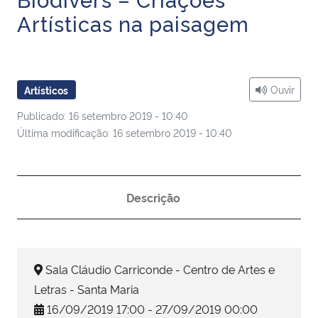
Ministério da Cidadania
Artísticas na paisagem
Ministério da Saúde
Ministério de Minas e Energia
Ouvir
Artísticos
Publicado: 16 setembro 2019 - 10:40
Ministério da Ciência, Tecnologia, Inovações e Comunicações
Última modificação: 16 setembro 2019 - 10:40
Ministério do Meio Ambiente
Descrição
Ministério do Turismo
Ministério do Desenvolvimento Regional
Sala Cláudio Carriconde - Centro de Artes e
Controladoria-Geral da União
Letras - Santa Maria
16/09/2019 17:00 - 27/09/2019 00:00
Ministério da Mulher, da Família e dos Direitos Humanos