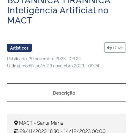
Ministério da Cidadania
Inteligência Artificial no
MACT
Ministério da Saúde
Ministério de Minas e Energia
Ouvir
Artísticos
Ministério da Ciência, Tecnologia, Inovações e Comunicações
Publicado: 29 novembro 2023 - 09:24
Última modificação: 29 novembro 2023 - 09:24
Ministério do Meio Ambiente
Ministério do Turismo
Descrição
Ministério do Desenvolvimento Regional
Controladoria-Geral da União
MACT - Santa Maria
29/11/2023 18:30 - 14/12/2023 00:00
Ministério da Mulher, da Família e dos Direitos Humanos