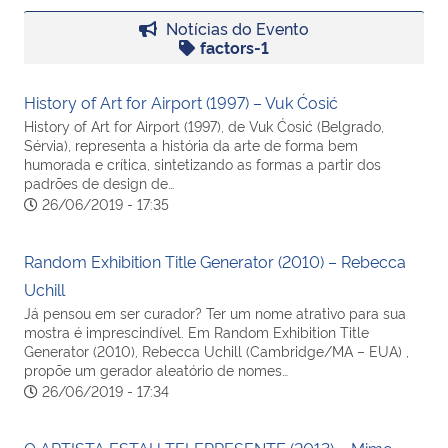
Notícias do Evento
factors-1
Secretaria-Geral
Secretaria de Governo
History of Art for Airport (1997) – Vuk Ćosić
History of Art for Airport (1997), de Vuk Ćosić (Belgrado,
Sérvia), representa a história da arte de forma bem
Gabinete de Segurança Institucional
humorada e crítica, sintetizando as formas a partir dos
padrões de design de…
26/06/2019 - 17:35
Advocacia-Geral da União
Banco Central do Brasil
Random Exhibition Title Generator (2010) – Rebecca
Uchill
Planalto
Já pensou em ser curador? Ter um nome atrativo para sua
mostra é imprescindível. Em Random Exhibition Title
Generator (2010), Rebecca Uchill (Cambridge/MA – EUA) ,
propõe um gerador aleatório de nomes…
26/06/2019 - 17:34
O ARTISTA ESTAH TELEPRESENTE (2013) – Mimo