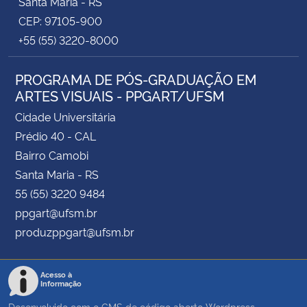
Santa Maria - RS
CEP: 97105-900
+55 (55) 3220-8000
PROGRAMA DE PÓS-GRADUAÇÃO EM
ARTES VISUAIS - PPGART/UFSM
Cidade Universitária
Prédio 40 - CAL
Bairro Camobi
Santa Maria - RS
55 (55) 3220 9484
ppgart@ufsm.br
produzppgart@ufsm.br
Acesso à
Informação
Desenvolvido com o CMS de código aberto
Wordpress