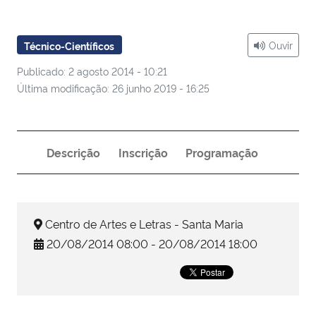
Ministério da Cidadania
Ouvir
Técnico-Científicos
Ministério da Saúde
Publicado: 2 agosto 2014 - 10:21
Ministério de Minas e Energia
Última modificação: 26 junho 2019 - 16:25
Ministério da Ciência, Tecnologia, Inovações e Comunicações
Descrição
Inscrição
Programação
Ministério do Meio Ambiente
Ministério do Turismo
Centro de Artes e Letras - Santa Maria
Ministério do Desenvolvimento Regional
20/08/2014 08:00 - 20/08/2014 18:00
Controladoria-Geral da União
Ministério da Mulher, da Família e dos Direitos Humanos