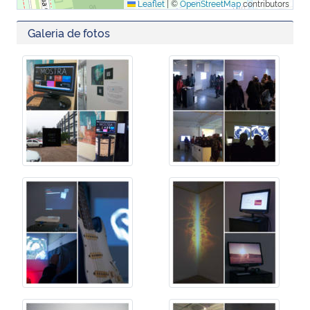
Leaflet
|
©
OpenStreetMap
contributors
Galeria de fotos