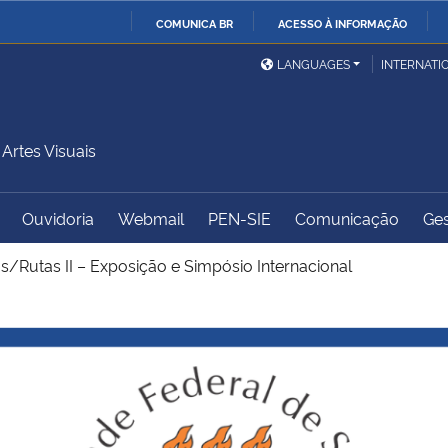
COMUNICA BR
ACESSO À INFORMAÇÃO
Ministério da Defesa
Ministério das Relações
Mini
IR
LANGUAGES
INTERNATI
Exteriores
PARA
O
Ministério da Cidadania
Ministério da Saúde
Mini
CONTEÚDO
rtes Visuais
Ouvidoria
Webmail
PEN-SIE
Comunicação
Ges
Ministério do
Controladoria-Geral da
Mini
Desenvolvimento Regional
União
Famí
s/Rutas II – Exposição e Simpósio Internacional
Hum
Advocacia-Geral da União
Banco Central do Brasil
Plan