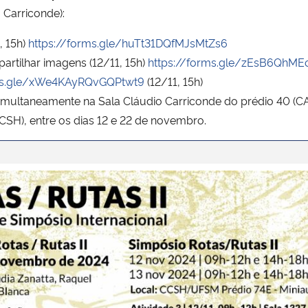
 Carriconde):
, 15h)
https://forms.gle/huTt31DQfMJsMtZs6
artilhar imagens (12/11, 15h)
https://forms.gle/zEsB6QhM
rms.gle/xWe4KAyRQvGQPtwt9
(12/11, 15h)
imultaneamente na Sala Cláudio Carriconde do prédio 40 (CA
SH), entre os dias 12 e 22 de novembro.