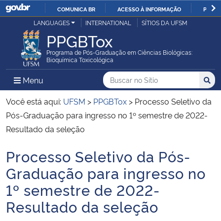
COMUNICA BR
ACESSO À INFORMAÇÃO
PARTI
Casa Civil
LANGUAGES
INTERNATIONAL
SÍTIOS DA UFSM
IR
PPGBTox
PARA
Ministério da Justiça e Segurança Pública
O
Programa de Pós-Graduação em Ciências Biológicas:
Bioquímica Toxicológica
CONTEÚDO
Ministério da Defesa
Buscar no no Sítio
Busca
Busca:
Menu Principal do Sítio
Menu
Busc
Ministério das Relações Exteriores
Você está aqui:
UFSM
>
PPGBTox
>
Processo Seletivo da
Pós-Graduação para ingresso no 1º semestre de 2022-
Ministério da Economia
Resultado da seleção
Processo Seletivo da Pós-
Ministério da Infraestrutura
Início do conteúdo
Graduação para ingresso no
Ministério da Agricultura, Pecuária e Abastecimento
1º semestre de 2022-
Resultado da seleção
Ministério da Educação