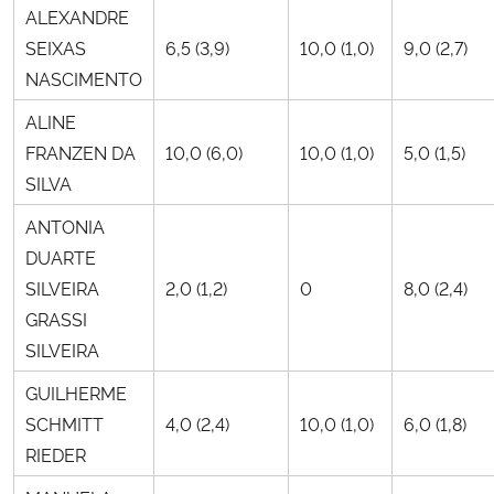
ALEXANDRE
SEIXAS
6,5 (3,9)
10,0 (1,0)
9,0 (2,7)
Secretaria-Geral
NASCIMENTO
Secretaria de Governo
ALINE
FRANZEN DA
10,0 (6,0)
10,0 (1,0)
5,0 (1,5)
Gabinete de Segurança Institucional
SILVA
ANTONIA
Advocacia-Geral da União
DUARTE
Banco Central do Brasil
SILVEIRA
2,0 (1,2)
0
8,0 (2,4)
GRASSI
Planalto
SILVEIRA
GUILHERME
SCHMITT
4,0 (2,4)
10,0 (1,0)
6,0 (1,8)
RIEDER