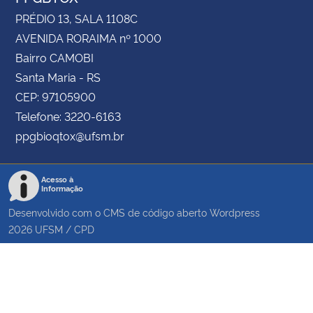
PRÉDIO 13, SALA 1108C
AVENIDA RORAIMA nº 1000
Bairro CAMOBI
Santa Maria - RS
CEP: 97105900
Telefone: 3220-6163
ppgbioqtox@ufsm.br
Acesso à
Informação
Desenvolvido com o CMS de código aberto
Wordpress
2026
UFSM
/
CPD