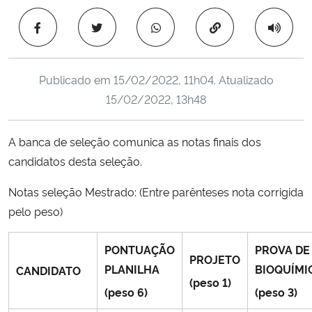
Ministério da Cidadania
Copiar para área 
Ministério da Saúde
Publicado em
15/02/2022, 11h04
. Atualizado
Ministério de Minas e Energia
15/02/2022, 13h48
Ministério da Ciência, Tecnologia, Inovações e Comunicações
A banca de seleção comunica as notas finais dos
candidatos desta seleção.
Ministério do Meio Ambiente
Notas seleção Mestrado: (Entre parênteses nota corrigida
Ministério do Turismo
pelo peso)
Ministério do Desenvolvimento Regional
PONTUAÇÃO
PROVA DE
PROJETO
PLANILHA
BIOQUÍMI
CANDIDATO
Controladoria-Geral da União
(peso 1)
(peso 6)
(peso 3)
Ministério da Mulher, da Família e dos Direitos Humanos