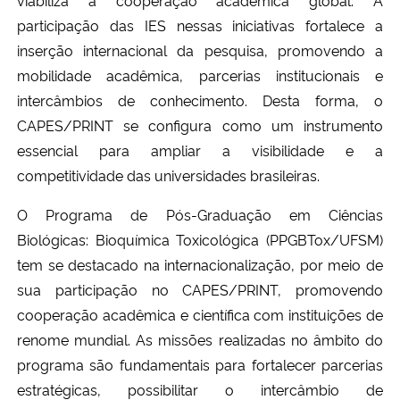
Ministério da Cidadania
participação das IES nessas iniciativas fortalece a
inserção internacional da pesquisa, promovendo a
Ministério da Saúde
mobilidade acadêmica, parcerias institucionais e
intercâmbios de conhecimento. Desta forma, o
Ministério de Minas e Energia
CAPES/PRINT se configura como um instrumento
essencial para ampliar a visibilidade e a
Ministério da Ciência, Tecnologia, Inovações e Comunicações
competitividade das universidades brasileiras.
Ministério do Meio Ambiente
O Programa de Pós-Graduação em Ciências
Biológicas: Bioquímica Toxicológica (PPGBTox/UFSM)
Ministério do Turismo
tem se destacado na internacionalização, por meio de
sua participação no CAPES/PRINT, promovendo
Ministério do Desenvolvimento Regional
cooperação acadêmica e científica com instituições de
renome mundial. As missões realizadas no âmbito do
Controladoria-Geral da União
programa são fundamentais para fortalecer parcerias
estratégicas, possibilitar o intercâmbio de
Ministério da Mulher, da Família e dos Direitos Humanos