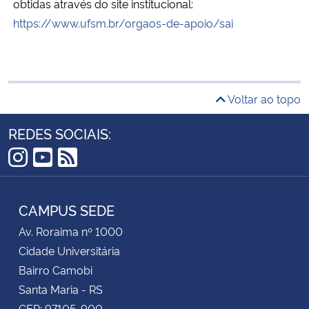
obtidas através do site institucional:
https://www.ufsm.br/orgaos-de-apoio/sai
Voltar ao topo
REDES SOCIAIS:
Instagram
YouTube
RSS
CAMPUS SEDE
Av. Roraima nº 1000
Cidade Universitária
Bairro Camobi
Santa Maria - RS
CEP: 97105-900