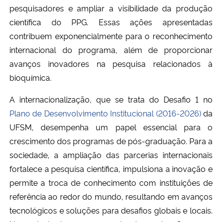
pesquisadores e ampliar a visibilidade da produção
científica do PPG. Essas ações apresentadas
Secretaria-Geral
contribuem exponencialmente para o reconhecimento
internacional do programa, além de proporcionar
Secretaria de Governo
avanços inovadores na pesquisa relacionados à
Gabinete de Segurança Institucional
bioquímica.
A internacionalização, que se trata do Desafio 1 no
Advocacia-Geral da União
Plano de Desenvolvimento Institucional (2016-2026)
da
UFSM, desempenha um papel essencial para o
Banco Central do Brasil
crescimento dos programas de pós-graduação. Para a
sociedade, a ampliação das parcerias internacionais
Planalto
fortalece a pesquisa científica, impulsiona a inovação e
permite a troca de conhecimento com instituições de
referência ao redor do mundo, resultando em avanços
tecnológicos e soluções para desafios globais e locais.