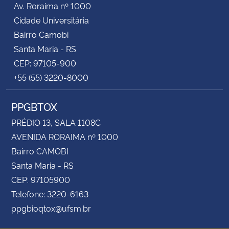
Av. Roraima nº 1000
Cidade Universitária
Secretaria-Geral
Bairro Camobi
Santa Maria - RS
Secretaria de Governo
CEP: 97105-900
+55 (55) 3220-8000
Gabinete de Segurança Institucional
PPGBTOX
Advocacia-Geral da União
PRÉDIO 13, SALA 1108C
Banco Central do Brasil
AVENIDA RORAIMA nº 1000
Bairro CAMOBI
Planalto
Santa Maria - RS
CEP: 97105900
Telefone: 3220-6163
ppgbioqtox@ufsm.br