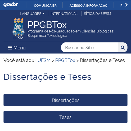
COMUNICA BR
ACESSO À INFORMAÇÃO
PARTI
Casa Civil
LANGUAGES
INTERNATIONAL
SÍTIOS DA UFSM
IR
PPGBTox
PARA
Ministério da Justiça e Segurança Pública
O
Programa de Pós-Graduação em Ciências Biológicas:
Bioquímica Toxicológica
CONTEÚDO
Ministério da Defesa
Buscar no no Sítio
Busca
Busca:
Menu Principal do Sítio
Menu
Busc
Ministério das Relações Exteriores
Você está aqui:
UFSM
>
PPGBTox
>
Dissertações e Teses
Dissertações e Teses
Ministério da Economia
Início do conteúdo
Ministério da Infraestrutura
Dissertações
Ministério da Agricultura, Pecuária e Abastecimento
Teses
Ministério da Educação