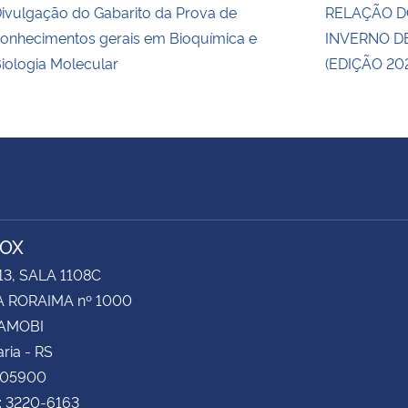
ivulgação do Gabarito da Prova de
RELAÇÃO DO
onhecimentos gerais em Bioquímica e
INVERNO D
iologia Molecular
(EDIÇÃO 20
TOX
13, SALA 1108C
 RORAIMA nº 1000
CAMOBI
ria - RS
105900
: 3220-6163