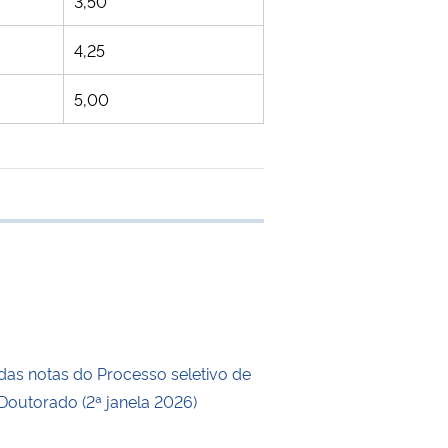
3,50
4,25
5,00
 transferência
das notas do Processo seletivo de
Doutorado (2ª janela 2026)