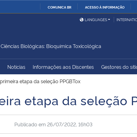
COMUNICA BR
ACESSO À INFORMAÇÃO
Ministério da Defesa
Ministério das Relações
Mini
IR
LANGUAGES
INTERNATI
Exteriores
PARA
O
Ministério da Cidadania
Ministério da Saúde
Mini
CONTEÚDO
ências Biológicas: Bioquímica Toxicológica
Notícias
Informações aos Discentes
Gestores do síti
Ministério do
Controladoria-Geral da
Mini
Desenvolvimento Regional
União
Famí
 primeira etapa da seleção PPGBTox
Hum
eira etapa da seleção
Advocacia-Geral da União
Banco Central do Brasil
Plan
Publicado em
26/07/2022, 16h03