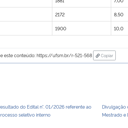
1881
7,00
2172
8,50
1900
10,0
e este conteúdo:
https://ufsm.br/r-521-568
Copiar
para área de
esultado do Edital n°. 01/2026 referente ao
Divulgação 
rocesso seletivo interno
Mestrado e 