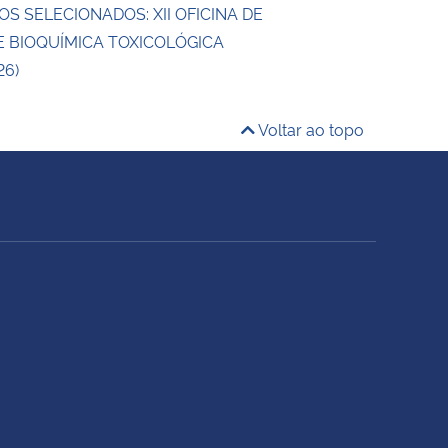
S SELECIONADOS: XII OFICINA DE
E BIOQUÍMICA TOXICOLÓGICA
26)
Voltar ao topo