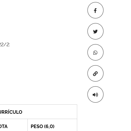
2/2:
Copiar para áre
URRÍCULO
OTA
PESO (6,0)