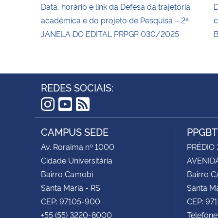
Data, horário e link da Defesa da trajetória
D
acadêmica e do projeto de Pesquisa – 2ª
c
JANELA DO EDITAL PRPGP 030/2025
B
REDES SOCIAIS:
Instagram
YouTube
RSS
CAMPUS SEDE
PPGB
Av. Roraima nº 1000
PRÉDIO 
Cidade Universitária
AVENIDA
Bairro Camobi
Bairro 
Santa Maria - RS
Santa Ma
CEP: 97105-900
CEP: 97
+55 (55) 3220-8000
Telefone