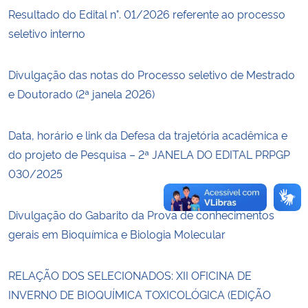
Resultado do Edital n°. 01/2026 referente ao processo
seletivo interno
Secretaria-Geral
Secretaria de Governo
Divulgação das notas do Processo seletivo de Mestrado
e Doutorado (2ª janela 2026)
Gabinete de Segurança Institucional
Data, horário e link da Defesa da trajetória acadêmica e
Advocacia-Geral da União
do projeto de Pesquisa – 2ª JANELA DO EDITAL PRPGP
030/2025
Banco Central do Brasil
Divulgação do Gabarito da Prova de conhecimentos
Planalto
gerais em Bioquímica e Biologia Molecular
RELAÇÃO DOS SELECIONADOS: XII OFICINA DE
INVERNO DE BIOQUÍMICA TOXICOLÓGICA (EDIÇÃO