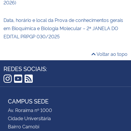
2026)
Data, horário e local da Prova de conhecimentos gerais
em Bioquímica e Biologia Molecular – 2ª JANELA DO
EDITAL PRPGP 030/2025
Voltar ao topo
REDES SOCIAIS:
Instagram
YouTube
RSS
CAMPUS SEDE
Av. Roraima nº 1000
Cidade Universitária
Bairro Camobi