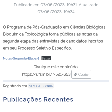
Publicado em
07/06/2023, 19h31
. Atualizado
Ministério da Cidadania
07/06/2023, 19h34
Ministério da Saúde
O Programa de Pós-Graduação em Ciências Biológicas:
Ministério de Minas e Energia
Bioquímica Toxicológica torna públicas as notas da
segunda etapa das entrevistas de candidatos inscritos
Ministério da Ciência, Tecnologia, Inovações e Comunicações
em seu Processo Seletivo Específico.
Ministério do Meio Ambiente
Notas-Segunda-Etapa-1
Baixar
Divulgue este conteúdo:
Ministério do Turismo
https://ufsm.br/r-521-653
Copiar
para área de trans
Ministério do Desenvolvimento Regional
Registrado em
SEM CATEGORIA
Publicações Recentes
Controladoria-Geral da União
Ministério da Mulher, da Família e dos Direitos Humanos