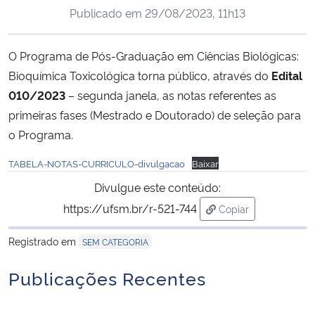
Publicado em
29/08/2023, 11h13
Ministério da Cidadania
Ministério da Saúde
O Programa de Pós-Graduação em Ciências Biológicas:
Bioquímica Toxicológica torna público, através do
Edital
Ministério de Minas e Energia
010/2023
– segunda janela, as notas referentes as
primeiras fases (Mestrado e Doutorado) de seleção para
Ministério da Ciência, Tecnologia, Inovações e Comunicações
o Programa.
Ministério do Meio Ambiente
TABELA-NOTAS-CURRICULO-divulgacao
Baixar
Divulgue este conteúdo:
Ministério do Turismo
https://ufsm.br/r-521-744
Copiar
para área de trans
Ministério do Desenvolvimento Regional
Registrado em
SEM CATEGORIA
Publicações Recentes
Controladoria-Geral da União
Ministério da Mulher, da Família e dos Direitos Humanos