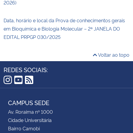
2026)
Data, horário e local da Prova de conhecimentos gerais
em Bioquímica e Biologia Molecular – 2ª JANELA DO
EDITAL PRPGP 030/2025
Voltar ao topo
REDES SOCIAIS:
Instagram
YouTube
RSS
CAMPUS SEDE
Av. Roraima nº 1000
Cidade Universitária
Bairro Camobi