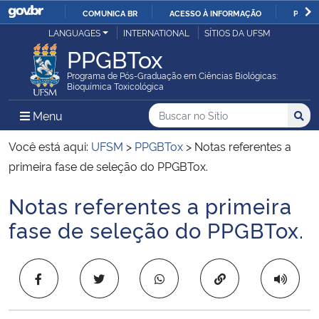
COMUNICA BR
ACESSO À INFORMAÇÃO
PARTI
Casa Civil
LANGUAGES
INTERNATIONAL
SÍTIOS DA UFSM
IR
PPGBTox
PARA
Ministério da Justiça e Segurança Pública
O
Programa de Pós-Graduação em Ciências Biológicas:
Bioquímica Toxicológica
CONTEÚDO
Ministério da Defesa
Buscar no no Sítio
Busca
Busca:
Menu Principal do Sítio
Menu
Busc
Ministério das Relações Exteriores
Você está aqui:
UFSM
>
PPGBTox
>
Notas referentes a
primeira fase de seleção do PPGBTox.
Ministério da Economia
Notas referentes a primeira
Início do conteúdo
Ministério da Infraestrutura
fase de seleção do PPGBTox.
Ministério da Agricultura, Pecuária e Abastecimento
Copiar para área 
Ministério da Educação