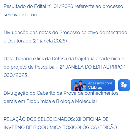
Resultado do Edital n°. 01/2026 referente ao processo
seletivo interno
Secretaria-Geral
Secretaria de Governo
Divulgação das notas do Processo seletivo de Mestrado
e Doutorado (2ª janela 2026)
Gabinete de Segurança Institucional
Data, horário e link da Defesa da trajetória acadêmica e
Advocacia-Geral da União
do projeto de Pesquisa – 2ª JANELA DO EDITAL PRPGP
030/2025
Banco Central do Brasil
Divulgação do Gabarito da Prova de conhecimentos
Planalto
gerais em Bioquímica e Biologia Molecular
RELAÇÃO DOS SELECIONADOS: XII OFICINA DE
INVERNO DE BIOQUÍMICA TOXICOLÓGICA (EDIÇÃO