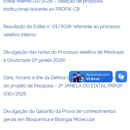
Edital Interno 02/2026 – Seleção de proposta
institucional docente ao PROFIX-CB
Secretaria-Geral
Resultado do Edital n°. 01/2026 referente ao processo
Secretaria de Governo
seletivo interno
Gabinete de Segurança Institucional
Divulgação das notas do Processo seletivo de Mestrado
e Doutorado (2ª janela 2026)
Advocacia-Geral da União
Banco Central do Brasil
Data, horário e link da Defesa da trajetória acadêmica e
do projeto de Pesquisa – 2ª JANELA DO EDITAL PRPGP
Planalto
030/2025
Divulgação do Gabarito da Prova de conhecimentos
gerais em Bioquímica e Biologia Molecular