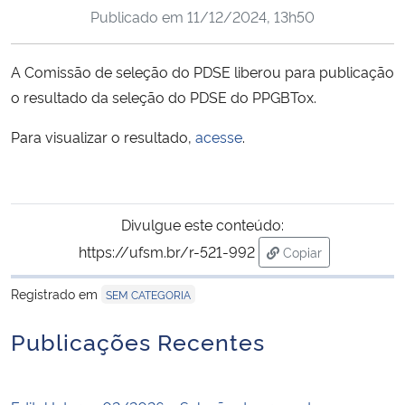
Publicado em
11/12/2024, 13h50
Ministério da Cidadania
Ministério da Saúde
A Comissão de seleção do PDSE liberou para publicação
o resultado da seleção do PDSE do PPGBTox.
Ministério de Minas e Energia
Para visualizar o resultado,
acesse
.
Ministério da Ciência, Tecnologia, Inovações e Comunicações
Ministério do Meio Ambiente
Divulgue este conteúdo:
https://ufsm.br/r-521-992
Copiar
Ministério do Turismo
para área de trans
Registrado em
SEM CATEGORIA
Ministério do Desenvolvimento Regional
Publicações Recentes
Controladoria-Geral da União
Ministério da Mulher, da Família e dos Direitos Humanos