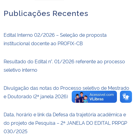
Publicações Recentes
Secretaria-Geral
Secretaria de Governo
Edital Interno 02/2026 – Seleção de proposta
institucional docente ao PROFIX-CB
Gabinete de Segurança Institucional
Resultado do Edital n°. 01/2026 referente ao processo
Advocacia-Geral da União
seletivo interno
Banco Central do Brasil
Divulgação das notas do Processo seletivo de Mestrado
Planalto
e Doutorado (2ª janela 2026)
Data, horário e link da Defesa da trajetória acadêmica e
do projeto de Pesquisa – 2ª JANELA DO EDITAL PRPGP
030/2025