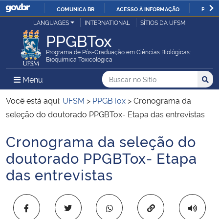
COMUNICA BR
ACESSO À INFORMAÇÃO
PARTI
Casa Civil
LANGUAGES
INTERNATIONAL
SÍTIOS DA UFSM
IR
PPGBTox
PARA
Ministério da Justiça e Segurança Pública
O
Programa de Pós-Graduação em Ciências Biológicas:
Bioquímica Toxicológica
CONTEÚDO
Ministério da Defesa
Buscar no no Sítio
Busca
Busca:
Menu Principal do Sítio
Menu
Busc
Ministério das Relações Exteriores
Você está aqui:
UFSM
>
PPGBTox
>
Cronograma da
seleção do doutorado PPGBTox- Etapa das entrevistas
Ministério da Economia
Cronograma da seleção do
Início do conteúdo
Ministério da Infraestrutura
doutorado PPGBTox- Etapa
das entrevistas
Ministério da Agricultura, Pecuária e Abastecimento
Ministério da Educação
Copiar para área 