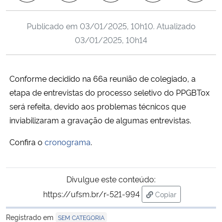
Ministério da Cidadania
Publicado em
03/01/2025, 10h10
. Atualizado
Ministério da Saúde
03/01/2025, 10h14
Ministério de Minas e Energia
Conforme decidido na 66a reunião de colegiado, a
Ministério da Ciência, Tecnologia, Inovações e Comunicações
etapa de entrevistas do processo seletivo do PPGBTox
será refeita, devido aos problemas técnicos que
Ministério do Meio Ambiente
inviabilizaram a gravação de algumas entrevistas.
Ministério do Turismo
Confira o
cronograma
.
Ministério do Desenvolvimento Regional
Divulgue este conteúdo:
Controladoria-Geral da União
https://ufsm.br/r-521-994
Copiar
para área de trans
Registrado em
SEM CATEGORIA
Ministério da Mulher, da Família e dos Direitos Humanos