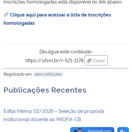
inscrições homologadas está disponível no link abaixo:
Secretaria-Geral
Clique aqui para acessar a lista de inscrições
homologadas
Secretaria de Governo
Gabinete de Segurança Institucional
Divulgue este conteúdo:
https://ufsm.br/r-521-1178
Copiar
Advocacia-Geral da União
para área de trans
Registrado em
SEM CATEGORIA
Banco Central do Brasil
Publicações Recentes
Planalto
Edital Interno 02/2026 – Seleção de proposta
institucional docente ao PROFIX-CB