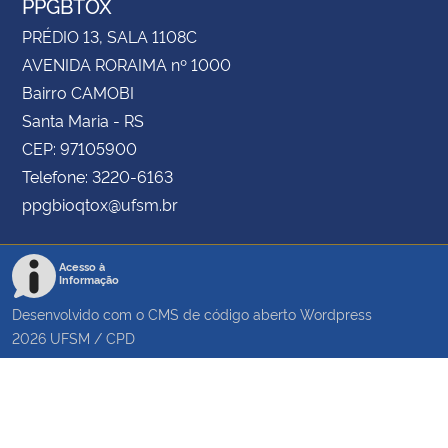
PPGBTOX
PRÉDIO 13, SALA 1108C
AVENIDA RORAIMA nº 1000
Bairro CAMOBI
Santa Maria - RS
CEP: 97105900
Telefone: 3220-6163
ppgbioqtox@ufsm.br
Acesso à
Informação
Desenvolvido com o CMS de código aberto
Wordpress
2026
UFSM
/
CPD