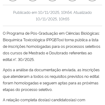
Ministério da Cidadania
Publicado em
10/11/2025, 10h54
. Atualizado
Ministério da Saúde
10/11/2025, 10h55
Ministério de Minas e Energia
O Programa de Pós-Graduação em Ciências Biológicas:
Bioquímica Toxicológica (PPGBTox) torna pública a lista
Ministério da Ciência, Tecnologia, Inovações e Comunicações
de inscrições homologadas para os processos seletivos
dos cursos de Mestrado e Doutorado referentes ao
Ministério do Meio Ambiente
edital n°. 30/2025.
Ministério do Turismo
Após a análise da documentação enviada, as inscrições
que atenderam a todos os requisitos previstos no edital
Ministério do Desenvolvimento Regional
foram homologadas e seguem aptas para as próximas
etapas do processo seletivo.
Controladoria-Geral da União
A relação completa dos(as) candidatos(as) com
Ministério da Mulher, da Família e dos Direitos Humanos