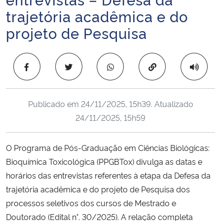
Ministério da Cidadania
trajetória acadêmica e do
projeto de Pesquisa
Ministério da Saúde
Ministério de Minas e Energia
Copiar para área 
Ministério da Ciência, Tecnologia, Inovações e Comunicações
Publicado em
24/11/2025, 15h39
. Atualizado
Ministério do Meio Ambiente
24/11/2025, 15h59
Ministério do Turismo
O Programa de Pós-Graduação em Ciências Biológicas:
Bioquímica Toxicológica (PPGBTox) divulga as datas e
Ministério do Desenvolvimento Regional
horários das entrevistas referentes à etapa da Defesa da
trajetória acadêmica e do projeto de Pesquisa dos
Controladoria-Geral da União
processos seletivos dos cursos de Mestrado e
Doutorado (Edital n°. 30/2025). A relação completa
Ministério da Mulher, da Família e dos Direitos Humanos