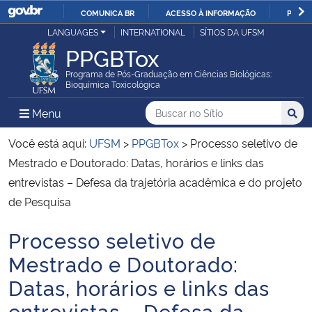
COMUNICA BR
ACESSO À INFORMAÇÃO
PARTI
Casa Civil
LANGUAGES
INTERNATIONAL
SÍTIOS DA UFSM
IR
PPGBTox
PARA
Ministério da Justiça e Segurança Pública
O
Programa de Pós-Graduação em Ciências Biológicas:
Bioquímica Toxicológica
CONTEÚDO
Ministério da Defesa
Buscar no no Sítio
Busca
Busca:
Menu Principal do Sítio
Menu
Busc
Ministério das Relações Exteriores
Você está aqui:
UFSM
>
PPGBTox
>
Processo seletivo de
Mestrado e Doutorado: Datas, horários e links das
Ministério da Economia
entrevistas – Defesa da trajetória acadêmica e do projeto
de Pesquisa
Ministério da Infraestrutura
Processo seletivo de
Início do conteúdo
Ministério da Agricultura, Pecuária e Abastecimento
Mestrado e Doutorado:
Datas, horários e links das
Ministério da Educação
entrevistas – Defesa da