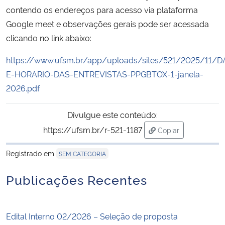
contendo os endereços para acesso via plataforma
Google meet e observações gerais pode ser acessada
Secretaria-Geral
clicando no link abaixo:
Secretaria de Governo
https://www.ufsm.br/app/uploads/sites/521/2025/11/D
E-HORARIO-DAS-ENTREVISTAS-PPGBTOX-1-janela-
Gabinete de Segurança Institucional
2026.pdf
Advocacia-Geral da União
Divulgue este conteúdo:
https://ufsm.br/r-521-1187
Copiar
Banco Central do Brasil
para área de trans
Registrado em
SEM CATEGORIA
Planalto
Publicações Recentes
Edital Interno 02/2026 – Seleção de proposta