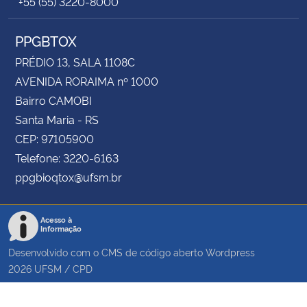
+55 (55) 3220-8000
PPGBTOX
PRÉDIO 13, SALA 1108C
AVENIDA RORAIMA nº 1000
Bairro CAMOBI
Santa Maria - RS
CEP: 97105900
Telefone: 3220-6163
ppgbioqtox@ufsm.br
Acesso à
Informação
Desenvolvido com o CMS de código aberto
Wordpress
2026
UFSM
/
CPD