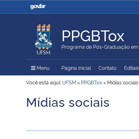
Casa Civil
Ministério da Justiça e
Segurança Pública
PPGBTox
Ministério da Agricultura,
Ministério da Educação
Programa de Pós-Graduação em Ci
Pecuária e Abastecimento
Menu Principal do Sítio
Menu
Página Inicial
Contato
Editais
Ministério do Meio Ambiente
Ministério do Turismo
Você está aqui:
UFSM
>
PPGBTox
>
Mídias sociais
Mídias sociais
Início do conteúdo
Secretaria de Governo
Gabinete de Segurança
Institucional