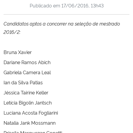
Publicado em
17/06/2016, 13h43
Ministério da Cidadania
Ministério da Saúde
Candidatos aptos a concorrer na seleção de mestrado
2016/2:
Ministério de Minas e Energia
Bruna Xavier
Ministério da Ciência, Tecnologia, Inovações e Comunicações
Dariane Ramos Abich
Ministério do Meio Ambiente
Gabriela Camera Leal
Ian da Silva Patias
Ministério do Turismo
Jéssica Tairine Keller
Ministério do Desenvolvimento Regional
Letícia Bigolin Jantsch
Luciana Acosta Fogliarini
Controladoria-Geral da União
Natalia Jank Mossmann
Ministério da Mulher, da Família e dos Direitos Humanos
Priscila Marquezan Copetti