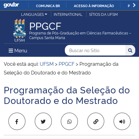
COMUNICA BR
ACESSO À INFORMAÇÃO
PARTI
Casa Civil
LANGUAGES
INTERNATIONAL
SÍTIOS DA UFSM
IR
PPGCF
PARA
Ministério da Justiça e Segurança Pública
O
Programa de Pós-Graduação em Ciências Farmacêuticas –
Campus Santa Maria
CONTEÚDO
Ministério da Defesa
Buscar no no Sítio
Busca
Busca:
Menu Principal do Sítio
Menu
Busc
Ministério das Relações Exteriores
Você está aqui:
UFSM
>
PPGCF
>
Programação da
Seleção do Doutorado e do Mestrado
Ministério da Economia
Programação da Seleção do
Início do conteúdo
Ministério da Infraestrutura
Doutorado e do Mestrado
Ministério da Agricultura, Pecuária e Abastecimento
Copiar para área 
Ministério da Educação