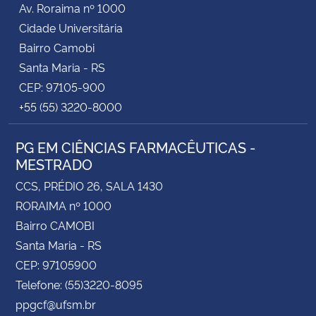
Av. Roraima nº 1000
Cidade Universitária
Secretaria-Geral
Bairro Camobi
Santa Maria - RS
Secretaria de Governo
CEP: 97105-900
+55 (55) 3220-8000
Gabinete de Segurança Institucional
PG EM CIÊNCIAS FARMACÊUTICAS -
Advocacia-Geral da União
MESTRADO
Banco Central do Brasil
CCS, PRÉDIO 26, SALA 1430
RORAIMA nº 1000
Planalto
Bairro CAMOBI
Santa Maria - RS
CEP: 97105900
Telefone: (55)3220-8095
ppgcf@ufsm.br