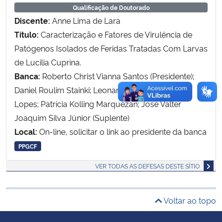
Qualificação de Doutorado
Discente:
Anne Lima de Lara
Secretaria-Geral
Título:
Caracterização e Fatores de Virulência de
Patógenos Isolados de Feridas Tratadas Com Larvas
Secretaria de Governo
de Lucilia Cuprina.
Banca:
Roberto Christ Vianna Santos (Presidente);
Gabinete de Segurança Institucional
Daniel Roulim Stainki; Leonardo Quintana Soares
Advocacia-Geral da União
Lopes; Patrícia Kolling Marquezan; José Valter
Joaquim Silva Júnior (Suplente)
Banco Central do Brasil
Local:
On-line, solicitar o link ao presidente da banca
PPGCF
Planalto
VER TODAS AS DEFESAS DESTE SÍTIO
Voltar ao topo