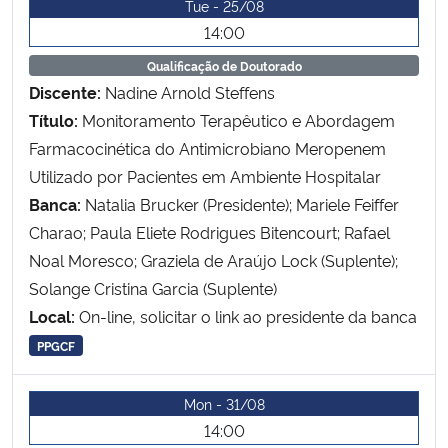
Tue - 25/08
Ministério da Cidadania
14:00
Qualificação de Doutorado
Ministério da Saúde
Discente:
Nadine Arnold Steffens
Título:
Monitoramento Terapêutico e Abordagem
Ministério de Minas e Energia
Farmacocinética do Antimicrobiano Meropenem
Utilizado por Pacientes em Ambiente Hospitalar
Ministério da Ciência, Tecnologia, Inovações e Comunicações
Banca:
Natalia Brucker (Presidente); Mariele Feiffer
Ministério do Meio Ambiente
Charao; Paula Eliete Rodrigues Bitencourt; Rafael
Noal Moresco; Graziela de Araújo Lock (Suplente);
Ministério do Turismo
Solange Cristina Garcia (Suplente)
Local:
On-line, solicitar o link ao presidente da banca
Ministério do Desenvolvimento Regional
PPGCF
Controladoria-Geral da União
Mon - 31/08
14:00
Ministério da Mulher, da Família e dos Direitos Humanos