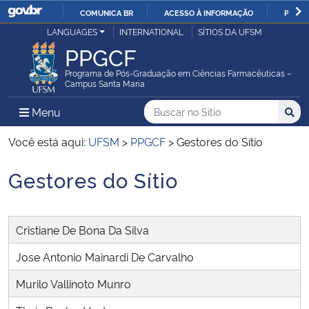
COMUNICA BR
ACESSO À INFORMAÇÃO
PARTI
Casa Civil
LANGUAGES
INTERNATIONAL
SÍTIOS DA UFSM
IR
PPGCF
PARA
Ministério da Justiça e Segurança Pública
O
Programa de Pós-Graduação em Ciências Farmacêuticas –
Campus Santa Maria
CONTEÚDO
Ministério da Defesa
Buscar no no Sítio
Busca
Busca:
Menu Principal do Sítio
Menu
Busc
Ministério das Relações Exteriores
Você está aqui:
UFSM
>
PPGCF
>
Gestores do Sítio
Gestores do Sítio
Ministério da Economia
Início do conteúdo
Ministério da Infraestrutura
Cristiane De Bona Da Silva
Ministério da Agricultura, Pecuária e Abastecimento
Jose Antonio Mainardi De Carvalho
Murilo Vallinoto Munro
Ministério da Educação