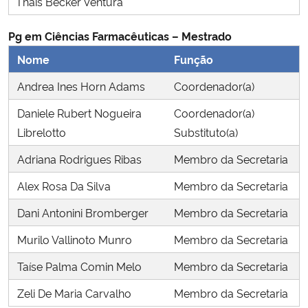
Thais Becker Ventura
Ministério da Cidadania
Pg em Ciências Farmacêuticas – Mestrado
Ministério da Saúde
Nome
Função
Andrea Ines Horn Adams
Coordenador(a)
Ministério de Minas e Energia
Daniele Rubert Nogueira
Coordenador(a)
Ministério da Ciência, Tecnologia, Inovações e Comunicações
Librelotto
Substituto(a)
Adriana Rodrigues Ribas
Membro da Secretaria
Ministério do Meio Ambiente
Alex Rosa Da Silva
Membro da Secretaria
Ministério do Turismo
Dani Antonini Bromberger
Membro da Secretaria
Ministério do Desenvolvimento Regional
Murilo Vallinoto Munro
Membro da Secretaria
Taíse Palma Comin Melo
Membro da Secretaria
Controladoria-Geral da União
Zeli De Maria Carvalho
Membro da Secretaria
Ministério da Mulher, da Família e dos Direitos Humanos