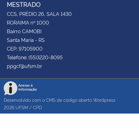
MESTRADO
CCS, PRÉDIO 26, SALA 1430
RORAIMA nº 1000
Bairro CAMOBI
Santa Maria - RS
CEP: 97105900
Telefone: (55)3220-8095
ppgcf@ufsm.br
Acesso à
Informação
Desenvolvido com o CMS de código aberto
Wordpress
2026
UFSM
/
CPD