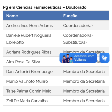
Pg em Ciências Farmacêuticas – Doutorado
Secretaria-Geral
Nome
Função
Andrea Ines Horn Adams
Coordenador(a)
Secretaria de Governo
Daniele Rubert Nogueira
Coordenador(a)
Gabinete de Segurança Institucional
Librelotto
Substituto(a)
Adriana Rodrigues Ribas
Membro da Secretaria
Advocacia-Geral da União
Alex Rosa Da Silva
Membro da Secretaria
Banco Central do Brasil
Dani Antonini Bromberger
Membro da Secretaria
Planalto
Murilo Vallinoto Munro
Membro da Secretaria
Taíse Palma Comin Melo
Membro da Secretaria
Zeli De Maria Carvalho
Membro da Secretaria