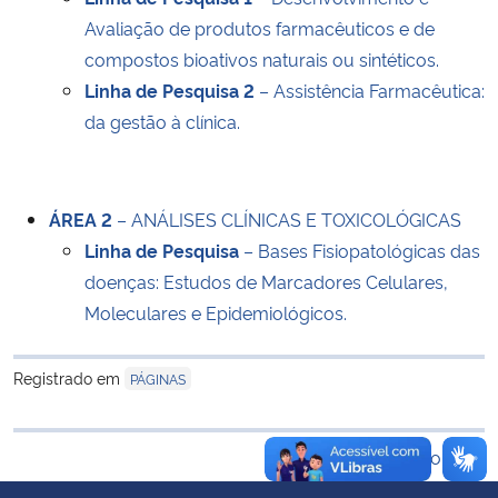
Ministério da Cidadania
Avaliação de produtos farmacêuticos e de
compostos bioativos naturais ou sintéticos.
Ministério da Saúde
Linha de Pesquisa 2
– Assistência Farmacêutica:
da gestão à clínica.
Ministério de Minas e Energia
Ministério da Ciência, Tecnologia, Inovações e Comunicações
ÁREA 2
– ANÁLISES CLÍNICAS E TOXICOLÓGICAS
Linha de Pesquisa
– Bases Fisiopatológicas das
Ministério do Meio Ambiente
doenças: Estudos de Marcadores Celulares,
Moleculares e Epidemiológicos.
Ministério do Turismo
Ministério do Desenvolvimento Regional
Registrado em
PÁGINAS
Controladoria-Geral da União
Voltar ao topo
Ministério da Mulher, da Família e dos Direitos Humanos