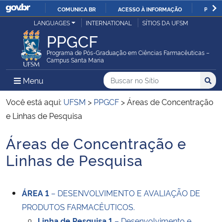
COMUNICA BR
ACESSO À INFORMAÇÃO
PARTI
Casa Civil
LANGUAGES
INTERNATIONAL
SÍTIOS DA UFSM
IR
PPGCF
PARA
Ministério da Justiça e Segurança Pública
O
Programa de Pós-Graduação em Ciências Farmacêuticas –
Campus Santa Maria
CONTEÚDO
Ministério da Defesa
Buscar no no Sítio
Busca
Busca:
Menu Principal do Sítio
Menu
Busc
Ministério das Relações Exteriores
Você está aqui:
UFSM
>
PPGCF
>
Áreas de Concentração
e Linhas de Pesquisa
Ministério da Economia
Áreas de Concentração e
Início do conteúdo
Ministério da Infraestrutura
Linhas de Pesquisa
Ministério da Agricultura, Pecuária e Abastecimento
ÁREA 1
– DESENVOLVIMENTO E AVALIAÇÃO DE
Ministério da Educação
PRODUTOS FARMACÊUTICOS.
Linha de Pesquisa 1
– Desenvolvimento e