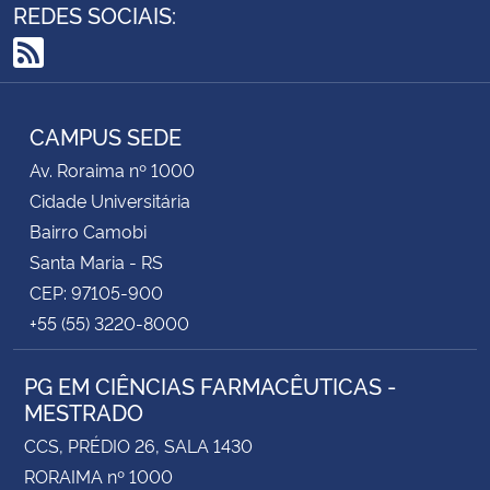
REDES SOCIAIS:
Secretaria-Geral
RSS
Secretaria de Governo
CAMPUS SEDE
Gabinete de Segurança Institucional
Av. Roraima nº 1000
Cidade Universitária
Advocacia-Geral da União
Bairro Camobi
Santa Maria - RS
Banco Central do Brasil
CEP: 97105-900
+55 (55) 3220-8000
Planalto
PG EM CIÊNCIAS FARMACÊUTICAS -
MESTRADO
CCS, PRÉDIO 26, SALA 1430
RORAIMA nº 1000