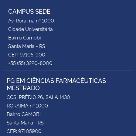
CAMPUS SEDE
Secretaria-Geral
Av. Roraima nº 1000
Cidade Universitária
Secretaria de Governo
Bairro Camobi
Santa Maria - RS
Gabinete de Segurança Institucional
CEP: 97105-900
+55 (55) 3220-8000
Advocacia-Geral da União
Banco Central do Brasil
PG EM CIÊNCIAS FARMACÊUTICAS -
MESTRADO
Planalto
CCS, PRÉDIO 26, SALA 1430
RORAIMA nº 1000
Bairro CAMOBI
Santa Maria - RS
CEP: 97105900