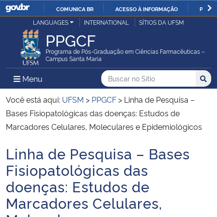
COMUNICA BR
ACESSO À INFORMAÇÃO
PARTI
Casa Civil
LANGUAGES
INTERNATIONAL
SÍTIOS DA UFSM
IR
PPGCF
PARA
Ministério da Justiça e Segurança Pública
O
Programa de Pós-Graduação em Ciências Farmacêuticas –
Campus Santa Maria
CONTEÚDO
Ministério da Defesa
Buscar no no Sítio
Busca
Busca:
Menu Principal do Sítio
Menu
Busc
Ministério das Relações Exteriores
Você está aqui:
UFSM
>
PPGCF
>
Linha de Pesquisa –
Bases Fisiopatológicas das doenças: Estudos de
Ministério da Economia
Marcadores Celulares, Moleculares e Epidemiológicos
Linha de Pesquisa – Bases
Ministério da Infraestrutura
Início do conteúdo
Fisiopatológicas das
Ministério da Agricultura, Pecuária e Abastecimento
doenças: Estudos de
Marcadores Celulares,
Ministério da Educação