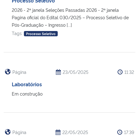
Processo Seletivo
Ministério da Cidadania
2026 - 2ª janela Seleções Passadas 2026 - 2ª janela
Pagina oficial do Edital 030/2025 – Processo Seletivo de
Ministério da Saúde
Pós-Graduação – Ingresso [...]
Tags:
Processo Seletivo
Ministério de Minas e Energia
Ministério da Ciência, Tecnologia, Inovações e Comunicações
Ministério do Meio Ambiente
Página
23/05/2025
11:32
Laboratórios
Ministério do Turismo
Em construção
Ministério do Desenvolvimento Regional
Controladoria-Geral da União
Página
22/05/2025
17:39
Ministério da Mulher, da Família e dos Direitos Humanos