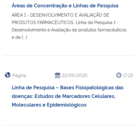
Áreas de Concentração e Linhas de Pesquisa
Secretaria-Geral
ÁREA 1 - DESENVOLVIMENTO E AVALIAÇÃO DE
PRODUTOS FARMACÊUTICOS. Linha de Pesquisa 1 -
Desenvolvimento e Avaliação de produtos farmacêuticos
Secretaria de Governo
e de [...]
Gabinete de Segurança Institucional
Advocacia-Geral da União
Página
22/05/2025
17:22
Banco Central do Brasil
Linha de Pesquisa – Bases Fisiopatológicas das
doenças: Estudos de Marcadores Celulares,
Planalto
Moleculares e Epidemiológicos