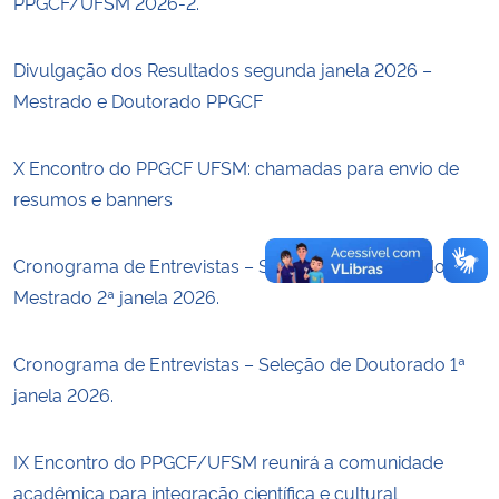
PPGCF/UFSM 2026-2.
Secretaria-Geral
Divulgação dos Resultados segunda janela 2026 –
Mestrado e Doutorado PPGCF
Secretaria de Governo
X Encontro do PPGCF UFSM: chamadas para envio de
Gabinete de Segurança Institucional
resumos e banners
Advocacia-Geral da União
Cronograma de Entrevistas – Seleção de Doutorado e
Banco Central do Brasil
Mestrado 2ª janela 2026.
Planalto
Cronograma de Entrevistas – Seleção de Doutorado 1ª
janela 2026.
IX Encontro do PPGCF/UFSM reunirá a comunidade
acadêmica para integração científica e cultural