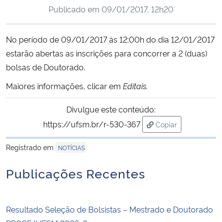
Publicado em
09/01/2017, 12h20
Ministério da Cidadania
Ministério da Saúde
No período de 09/01/2017 às 12:00h do dia 12/01/2017
estarão abertas as inscrições para concorrer a 2 (duas)
Ministério de Minas e Energia
bolsas de Doutorado.
Maiores informações, clicar em
Editais.
Ministério da Ciência, Tecnologia, Inovações e Comunicações
Divulgue este conteúdo:
Ministério do Meio Ambiente
https://ufsm.br/r-530-367
Copiar
para área de trans
Ministério do Turismo
Registrado em
NOTÍCIAS
Ministério do Desenvolvimento Regional
Publicações Recentes
Controladoria-Geral da União
Resultado Seleção de Bolsistas – Mestrado e Doutorado
Ministério da Mulher, da Família e dos Direitos Humanos