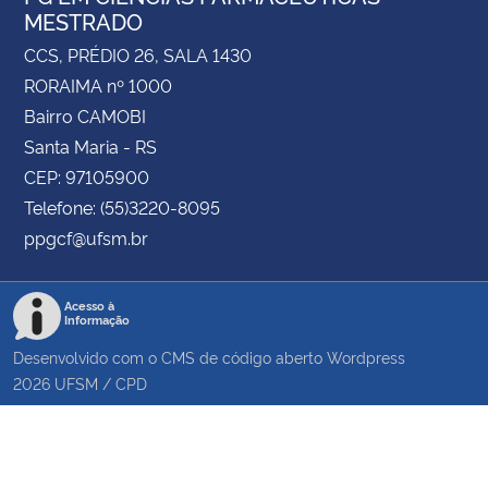
MESTRADO
CCS, PRÉDIO 26, SALA 1430
RORAIMA nº 1000
Bairro CAMOBI
Santa Maria - RS
CEP: 97105900
Telefone: (55)3220-8095
ppgcf@ufsm.br
Acesso à
Informação
Desenvolvido com o CMS de código aberto
Wordpress
2026
UFSM
/
CPD