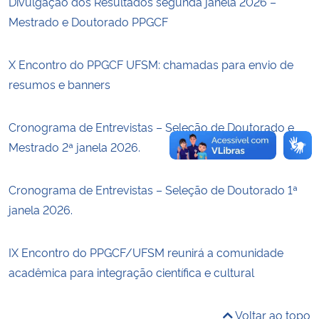
Divulgação dos Resultados segunda janela 2026 –
Mestrado e Doutorado PPGCF
Secretaria-Geral
X Encontro do PPGCF UFSM: chamadas para envio de
Secretaria de Governo
resumos e banners
Gabinete de Segurança Institucional
Cronograma de Entrevistas – Seleção de Doutorado e
Mestrado 2ª janela 2026.
Advocacia-Geral da União
Banco Central do Brasil
Cronograma de Entrevistas – Seleção de Doutorado 1ª
janela 2026.
Planalto
IX Encontro do PPGCF/UFSM reunirá a comunidade
acadêmica para integração científica e cultural
Voltar ao topo