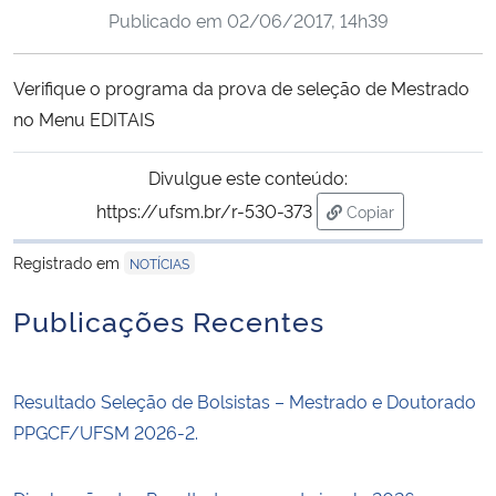
Publicado em
02/06/2017, 14h39
Ministério da Cidadania
Ministério da Saúde
Verifique o programa da prova de seleção de Mestrado
no Menu EDITAIS
Ministério de Minas e Energia
Divulgue este conteúdo:
Ministério da Ciência, Tecnologia, Inovações e Comunicações
https://ufsm.br/r-530-373
Copiar
para área de trans
Ministério do Meio Ambiente
Registrado em
NOTÍCIAS
Publicações Recentes
Ministério do Turismo
Ministério do Desenvolvimento Regional
Resultado Seleção de Bolsistas – Mestrado e Doutorado
PPGCF/UFSM 2026-2.
Controladoria-Geral da União
Ministério da Mulher, da Família e dos Direitos Humanos