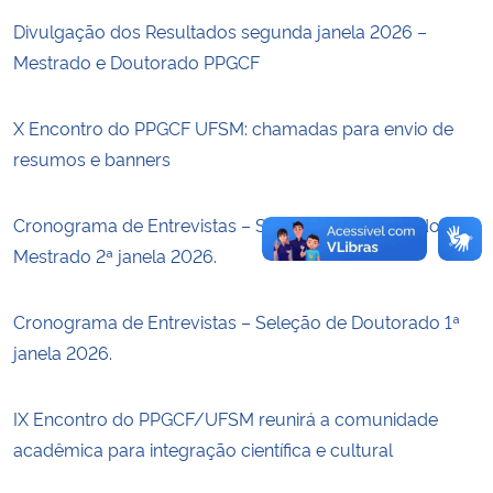
Divulgação dos Resultados segunda janela 2026 –
Secretaria-Geral
Mestrado e Doutorado PPGCF
Secretaria de Governo
X Encontro do PPGCF UFSM: chamadas para envio de
resumos e banners
Gabinete de Segurança Institucional
Cronograma de Entrevistas – Seleção de Doutorado e
Advocacia-Geral da União
Mestrado 2ª janela 2026.
Banco Central do Brasil
Cronograma de Entrevistas – Seleção de Doutorado 1ª
Planalto
janela 2026.
IX Encontro do PPGCF/UFSM reunirá a comunidade
acadêmica para integração científica e cultural