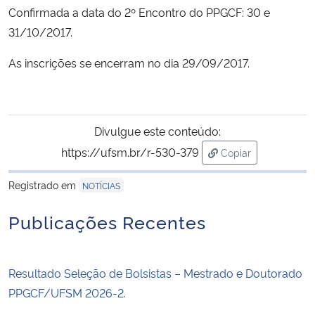
Confirmada a data do 2º Encontro do PPGCF: 30 e
Ministério da Cidadania
31/10/2017.
Ministério da Saúde
As inscrições se encerram no dia 29/09/2017.
Ministério de Minas e Energia
Ministério da Ciência, Tecnologia, Inovações e Comunicações
Divulgue este conteúdo:
https://ufsm.br/r-530-379
Copiar
Ministério do Meio Ambiente
para área de trans
Registrado em
NOTÍCIAS
Ministério do Turismo
Publicações Recentes
Ministério do Desenvolvimento Regional
Resultado Seleção de Bolsistas – Mestrado e Doutorado
Controladoria-Geral da União
PPGCF/UFSM 2026-2.
Ministério da Mulher, da Família e dos Direitos Humanos