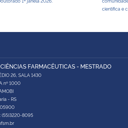
outorado 1ª janela 2026.
comunidade
científica e 
 CIÊNCIAS FARMACÊUTICAS - MESTRADO
ÉDIO 26, SALA 1430
 nº 1000
CAMOBI
ria - RS
105900
: (55)3220-8095
fsm.br