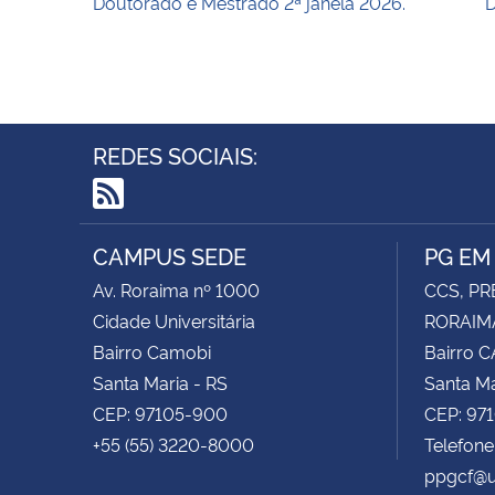
Doutorado e Mestrado 2ª janela 2026.
D
REDES SOCIAIS:
RSS
CAMPUS SEDE
PG EM
Av. Roraima nº 1000
CCS, PR
Cidade Universitária
RORAIMA
Bairro Camobi
Bairro 
Santa Maria - RS
Santa Ma
CEP: 97105-900
CEP: 97
+55 (55) 3220-8000
Telefone
ppgcf@u