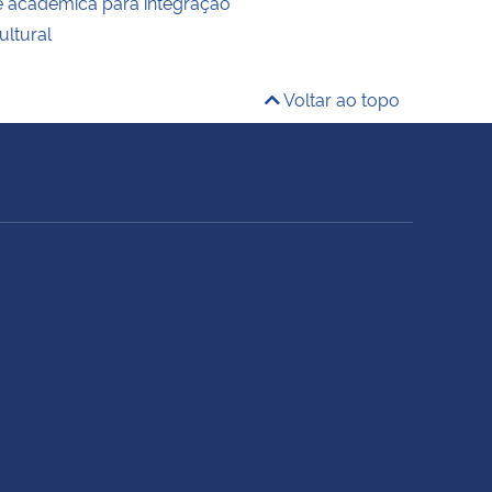
 acadêmica para integração
cultural
Voltar ao topo