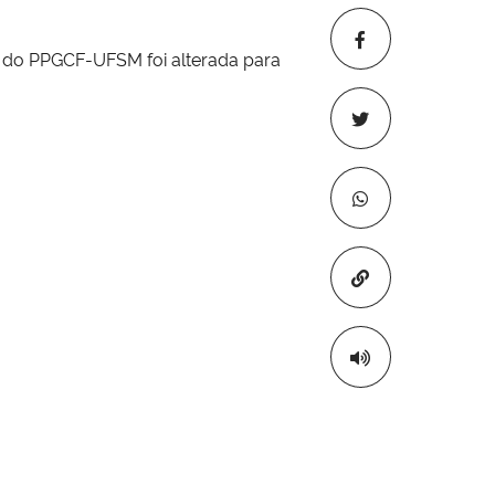
do do PPGCF-UFSM foi alterada
para
Copiar para áre