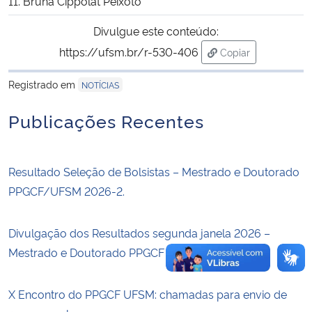
11. Bruna Cippolat Peixoto
Divulgue este conteúdo:
Secretaria-Geral
https://ufsm.br/r-530-406
Copiar
para área de trans
Secretaria de Governo
Registrado em
NOTÍCIAS
Gabinete de Segurança Institucional
Publicações Recentes
Advocacia-Geral da União
Resultado Seleção de Bolsistas – Mestrado e Doutorado
Banco Central do Brasil
PPGCF/UFSM 2026-2.
Planalto
Divulgação dos Resultados segunda janela 2026 –
Mestrado e Doutorado PPGCF
X Encontro do PPGCF UFSM: chamadas para envio de