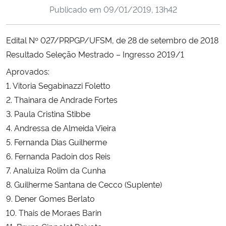
Publicado em
09/01/2019, 13h42
Ministério da Cidadania
Ministério da Saúde
Edital Nº 027/PRPGP/UFSM, de 28 de setembro de 2018
Resultado Seleção Mestrado – Ingresso 2019/1
Ministério de Minas e Energia
Aprovados:
1. Vitoria Segabinazzi Foletto
Ministério da Ciência, Tecnologia, Inovações e Comunicações
2. Thainara de Andrade Fortes
3. Paula Cristina Stibbe
Ministério do Meio Ambiente
4. Andressa de Almeida Vieira
5. Fernanda Dias Guilherme
Ministério do Turismo
6. Fernanda Padoin dos Reis
7. Analuiza Rolim da Cunha
Ministério do Desenvolvimento Regional
8. Guilherme Santana de Cecco (Suplente)
Controladoria-Geral da União
9. Dener Gomes Berlato
10. Thais de Moraes Barin
Ministério da Mulher, da Família e dos Direitos Humanos