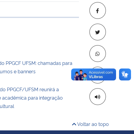
 transferência
 do PPGCF UFSM: chamadas para
sumos e banners
Copiar para áre
 do PPGCF/UFSM reunirá a
 acadêmica para integração
cultural
Voltar ao topo