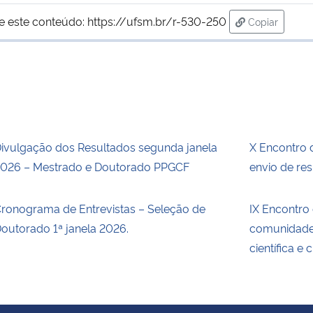
e este conteúdo:
https://ufsm.br/r-530-250
Copiar
para área de
ivulgação dos Resultados segunda janela
X Encontro
026 – Mestrado e Doutorado PPGCF
envio de re
ronograma de Entrevistas – Seleção de
IX Encontro
outorado 1ª janela 2026.
comunidade
científica e 