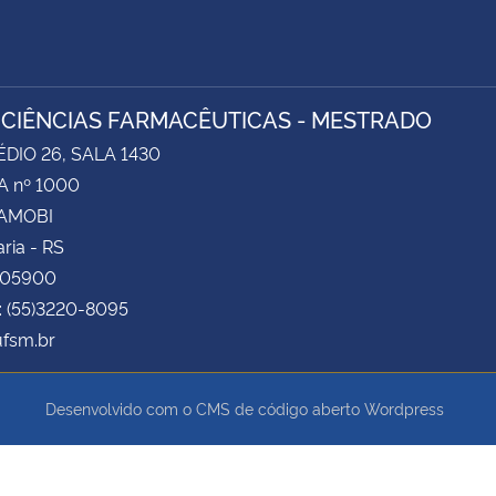
 CIÊNCIAS FARMACÊUTICAS - MESTRADO
ÉDIO 26, SALA 1430
 nº 1000
CAMOBI
ria - RS
105900
: (55)3220-8095
fsm.br
Desenvolvido com o CMS de código aberto
Wordpress