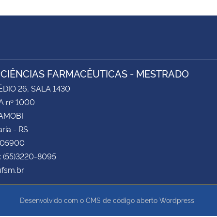
 CIÊNCIAS FARMACÊUTICAS - MESTRADO
ÉDIO 26, SALA 1430
 nº 1000
CAMOBI
ria - RS
105900
: (55)3220-8095
fsm.br
Desenvolvido com o CMS de código aberto
Wordpress