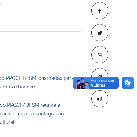
1
 transferência
Copiar para áre
 do PPGCF UFSM: chamadas para
sumos e banners
 do PPGCF/UFSM reunirá a
 acadêmica para integração
cultural