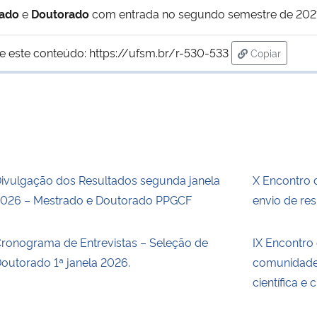
ado
e
Doutorado
com entrada no segundo semestre de 202
e este conteúdo:
https://ufsm.br/r-530-533
Copiar
para área de
ivulgação dos Resultados segunda janela
X Encontro
026 – Mestrado e Doutorado PPGCF
envio de re
ronograma de Entrevistas – Seleção de
IX Encontro
outorado 1ª janela 2026.
comunidade
científica e 