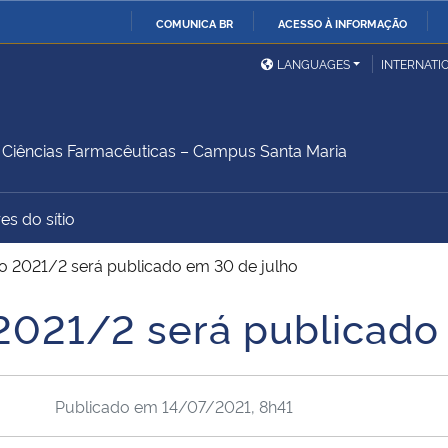
COMUNICA BR
ACESSO À INFORMAÇÃO
Ministério da Defesa
Ministério das Relações
Mini
IR
LANGUAGES
INTERNATI
Exteriores
PARA
O
Ministério da Cidadania
Ministério da Saúde
Mini
CONTEÚDO
iências Farmacêuticas – Campus Santa Maria
es do sítio
Ministério do
Controladoria-Geral da
Mini
Desenvolvimento Regional
União
Famí
ão 2021/2 será publicado em 30 de julho
Hum
 2021/2 será publicado
Advocacia-Geral da União
Banco Central do Brasil
Plan
Publicado em
14/07/2021, 8h41