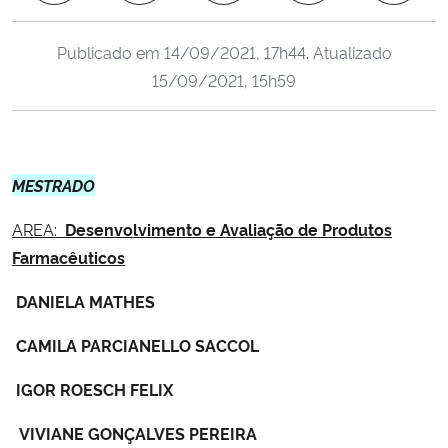
Ministério da Cidadania
Publicado em
14/09/2021, 17h44
. Atualizado
Ministério da Saúde
15/09/2021, 15h59
Ministério de Minas e Energia
Ministério da Ciência, Tecnologia, Inovações e Comunicações
MESTRADO
AREA:
Desenvolvimento e Avaliação de Produtos
Ministério do Meio Ambiente
Farmacêuticos
Ministério do Turismo
DANIELA MATHES
Ministério do Desenvolvimento Regional
CAMILA PARCIANELLO SACCOL
IGOR ROESCH FELIX
Controladoria-Geral da União
VIVIANE GONÇALVES PEREIRA
Ministério da Mulher, da Família e dos Direitos Humanos