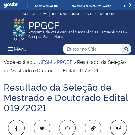
COMUNICA BR
ACESSO À INFORMAÇÃO
PARTI
Casa Civil
LANGUAGES
INTERNATIONAL
SÍTIOS DA UFSM
IR
PPGCF
PARA
Ministério da Justiça e Segurança Pública
O
Programa de Pós-Graduação em Ciências Farmacêuticas –
Campus Santa Maria
CONTEÚDO
Ministério da Defesa
Buscar no no Sítio
Busca
Busca:
Menu Principal do Sítio
Menu
Busc
Ministério das Relações Exteriores
Você está aqui:
UFSM
>
PPGCF
>
Resultado da Seleção
de Mestrado e Doutorado Edital 019/2021
Ministério da Economia
Resultado da Seleção de
Início do conteúdo
Ministério da Infraestrutura
Mestrado e Doutorado Edital
019/2021
Ministério da Agricultura, Pecuária e Abastecimento
Ministério da Educação
Copiar para área 