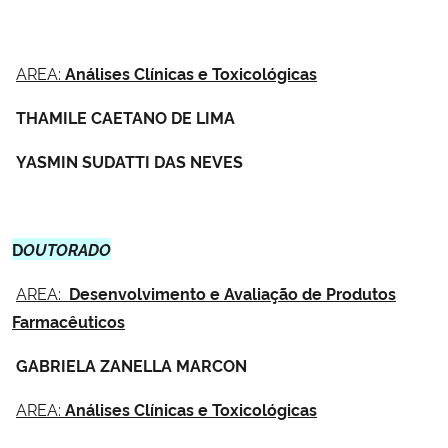
Secretaria-Geral
AREA:
Análises Clínicas e Toxicológicas
Secretaria de Governo
THAMILE CAETANO DE LIMA
Gabinete de Segurança Institucional
YASMIN SUDATTI DAS NEVES
Advocacia-Geral da União
D
OUTORADO
Banco Central do Brasil
AREA:
Desenvolvimento e Avaliação de Produtos
Planalto
Farmacêuticos
GABRIELA ZANELLA MARCON
AREA:
Análises Clínicas e Toxicológicas