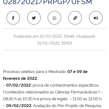
028/2021/PRPGP/UFSM
Ministério da Cidadania
Copiar para área 
Ministério da Saúde
Ministério de Minas e Energia
Publicado em
21/01/2022, 15h46
. Atualizado
21/01/2022, 15h53
Ministério da Ciência, Tecnologia, Inovações e Comunicações
Ministério do Meio Ambiente
Ministério do Turismo
Processo seletivo para o Mestrado:
07 e 09 de
fevereiro
de 2022.
Ministério do Desenvolvimento Regional
–
07/02/2022
: prova de conhecimentos específicos
(“conteúdos relacionados às Ciências Farmacêuticas”) –
Controladoria-Geral da União
08:30 h às 10:30 h e prova de inglês – 11:00 às 12:00 h
–
09/02/2022
: Avaliação do Pré-Projeto de Pesquisa
Ministério da Mulher, da Família e dos Direitos Humanos