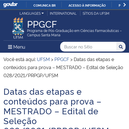
COMUNICA BR
ACESSO À INFORMAÇÃO
PARTI
Casa Civil
LANGUAGES
INTERNATIONAL
SÍTIOS DA UFSM
IR
PPGCF
PARA
Ministério da Justiça e Segurança Pública
O
Programa de Pós-Graduação em Ciências Farmacêuticas –
Campus Santa Maria
CONTEÚDO
Ministério da Defesa
Buscar no no Sítio
Busca
Busca:
Menu Principal do Sítio
Menu
Busc
Ministério das Relações Exteriores
Você está aqui:
UFSM
>
PPGCF
>
Datas das etapas e
conteúdos para prova – MESTRADO – Edital de Seleção
Ministério da Economia
028/2021/PRPGP/UFSM
Datas das etapas e
Ministério da Infraestrutura
Início do conteúdo
conteúdos para prova –
Ministério da Agricultura, Pecuária e Abastecimento
MESTRADO – Edital de
Seleção
Ministério da Educação