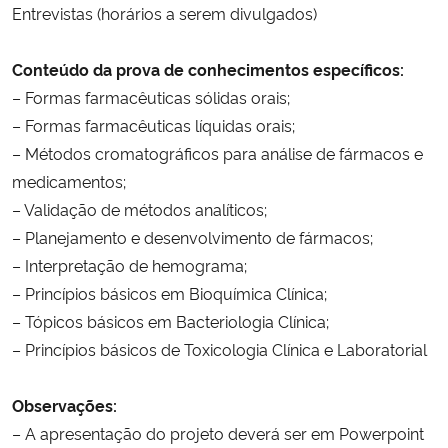
Entrevistas (horários a serem divulgados)
Secretaria-Geral
Conteúdo da prova de conhecimentos específicos:
– Formas farmacêuticas sólidas orais;
Secretaria de Governo
– Formas farmacêuticas líquidas orais;
–
Métodos cromatográficos para análise de fármacos e
Gabinete de Segurança Institucional
medicamentos;
Advocacia-Geral da União
– Validação de métodos analíticos;
– Planejamento e desenvolvimento de fármacos;
Banco Central do Brasil
– Interpretação de hemograma;
– Princípios básicos em Bioquímica Clínica;
Planalto
– Tópicos básicos em Bacteriologia Clínica;
– Princípios básicos de Toxicologia Clínica e Laboratorial
Observações:
– A apresentação do projeto deverá ser em Powerpoint