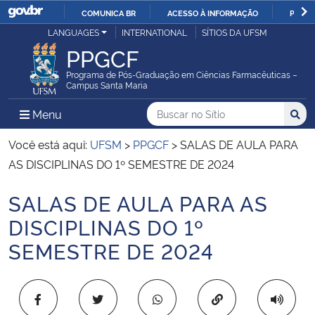
COMUNICA BR
ACESSO À INFORMAÇÃO
PARTI
Casa Civil
LANGUAGES
INTERNATIONAL
SÍTIOS DA UFSM
IR
PPGCF
PARA
Ministério da Justiça e Segurança Pública
O
Programa de Pós-Graduação em Ciências Farmacêuticas –
Campus Santa Maria
CONTEÚDO
Ministério da Defesa
Buscar no no Sítio
Busca
Busca:
Menu Principal do Sítio
Menu
Busc
Ministério das Relações Exteriores
Você está aqui:
UFSM
>
PPGCF
>
SALAS DE AULA PARA
AS DISCIPLINAS DO 1º SEMESTRE DE 2024
Ministério da Economia
SALAS DE AULA PARA AS
Início do conteúdo
Ministério da Infraestrutura
DISCIPLINAS DO 1º
SEMESTRE DE 2024
Ministério da Agricultura, Pecuária e Abastecimento
Ministério da Educação
Copiar para área 