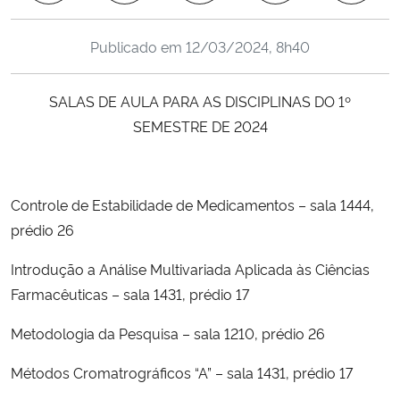
Ministério da Cidadania
Publicado em
12/03/2024, 8h40
Ministério da Saúde
SALAS DE AULA PARA AS DISCIPLINAS DO 1º
Ministério de Minas e Energia
SEMESTRE DE 2024
Ministério da Ciência, Tecnologia, Inovações e Comunicações
Controle de Estabilidade de Medicamentos – sala 1444,
Ministério do Meio Ambiente
prédio 26
Ministério do Turismo
Introdução a Análise Multivariada Aplicada às Ciências
Farmacêuticas – sala 1431, prédio 17
Ministério do Desenvolvimento Regional
Metodologia da Pesquisa – sala 1210, prédio 26
Controladoria-Geral da União
Métodos Cromatrográficos “A” – sala 1431, prédio 17
Ministério da Mulher, da Família e dos Direitos Humanos