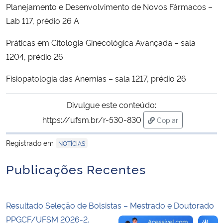
Planejamento e Desenvolvimento de Novos Fármacos –
Lab 117, prédio 26 A
Secretaria-Geral
Práticas em Citologia Ginecológica Avançada – sala
Secretaria de Governo
1204, prédio 26
Gabinete de Segurança Institucional
Fisiopatologia das Anemias – sala 1217, prédio 26
Advocacia-Geral da União
Divulgue este conteúdo:
https://ufsm.br/r-530-830
Copiar
Banco Central do Brasil
para área de trans
Registrado em
NOTÍCIAS
Planalto
Publicações Recentes
Resultado Seleção de Bolsistas – Mestrado e Doutorado
PPGCF/UFSM 2026-2.