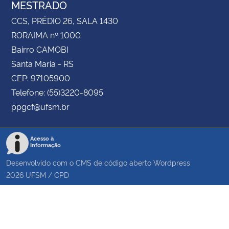
MESTRADO
CCS, PRÉDIO 26, SALA 1430
RORAIMA nº 1000
Bairro CAMOBI
Santa Maria - RS
CEP: 97105900
Telefone: (55)3220-8095
ppgcf@ufsm.br
Acesso à
Informação
Desenvolvido com o CMS de código aberto
Wordpress
2026
UFSM
/
CPD