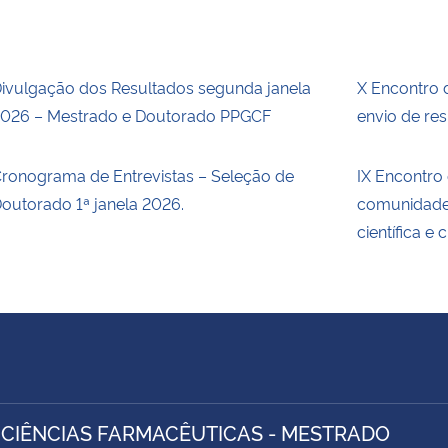
ivulgação dos Resultados segunda janela
X Encontro
026 – Mestrado e Doutorado PPGCF
envio de re
ronograma de Entrevistas – Seleção de
IX Encontro
outorado 1ª janela 2026.
comunidade
científica e 
 CIÊNCIAS FARMACÊUTICAS - MESTRADO