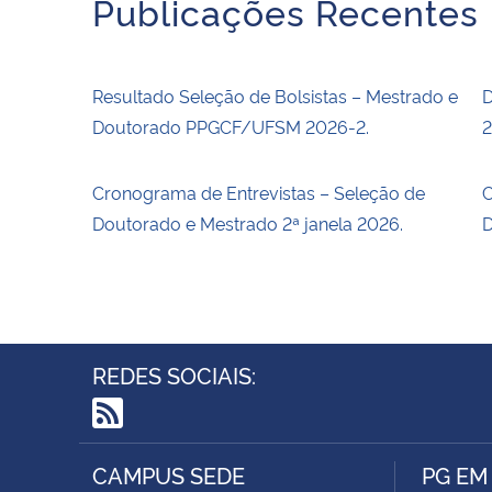
Publicações Recentes
Resultado Seleção de Bolsistas – Mestrado e
D
Doutorado PPGCF/UFSM 2026-2.
2
Cronograma de Entrevistas – Seleção de
C
Doutorado e Mestrado 2ª janela 2026.
D
REDES SOCIAIS:
RSS
CAMPUS SEDE
PG EM