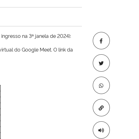
ngresso na 3ª janela de 2024):
irtual do Google Meet. O link da
Copiar para áre