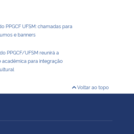
 do PPGCF UFSM: chamadas para
sumos e banners
 do PPGCF/UFSM reunirá a
 acadêmica para integração
cultural
Voltar ao topo