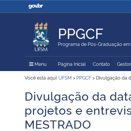
Casa Civil
Ministério da Justiça e
Segurança Pública
PPGCF
Ministério da Agricultura,
Ministério da Educação
Programa de Pós-Graduação em C
Pecuária e Abastecimento
Menu Principal do Sítio
Menu
Página Inicial
Contato
Gestor
Ministério do Meio Ambiente
Ministério do Turismo
Você está aqui:
UFSM
>
PPGCF
>
Divulgação da d
Divulgação da dat
Início do conteúdo
Secretaria de Governo
Gabinete de Segurança
projetos e entrevi
Institucional
MESTRADO