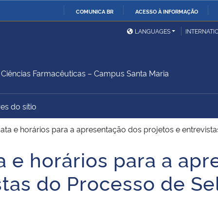
COMUNICA BR
ACESSO À INFORMAÇÃO
Ministério da Defesa
Ministério das Relações
Mini
IR
LANGUAGES
INTERNATI
Exteriores
PARA
O
Ministério da Cidadania
Ministério da Saúde
Mini
CONTEÚDO
iências Farmacêuticas – Campus Santa Maria
es do sítio
Ministério do
Controladoria-Geral da
Mini
Desenvolvimento Regional
União
Famí
ata e horários para a apresentação dos projetos e entrevi
Hum
a e horários para a ap
Advocacia-Geral da União
Banco Central do Brasil
Plan
stas do Processo de Se