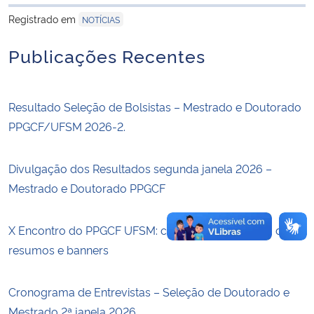
para área de trans
Registrado em
NOTÍCIAS
Secretaria-Geral
Publicações Recentes
Secretaria de Governo
Resultado Seleção de Bolsistas – Mestrado e Doutorado
Gabinete de Segurança Institucional
PPGCF/UFSM 2026-2.
Advocacia-Geral da União
Divulgação dos Resultados segunda janela 2026 –
Banco Central do Brasil
Mestrado e Doutorado PPGCF
Planalto
X Encontro do PPGCF UFSM: chamadas para envio de
resumos e banners
Cronograma de Entrevistas – Seleção de Doutorado e
Mestrado 2ª janela 2026.