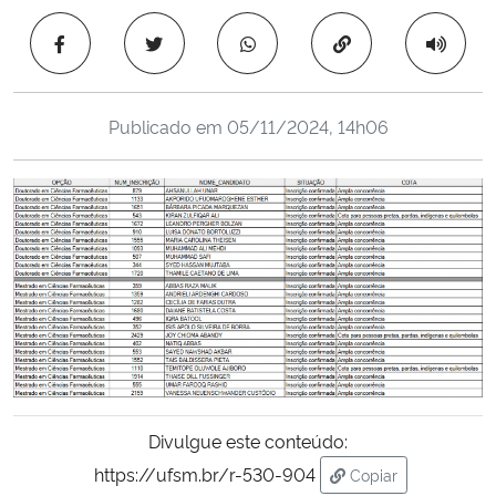
Ministério da Cidadania
Copiar para área 
Ministério da Saúde
Publicado em
05/11/2024, 14h06
Ministério de Minas e Energia
Ministério da Ciência, Tecnologia, Inovações e Comunicações
Ministério do Meio Ambiente
Ministério do Turismo
Ministério do Desenvolvimento Regional
Controladoria-Geral da União
Divulgue este conteúdo:
https://ufsm.br/r-530-904
Copiar
Ministério da Mulher, da Família e dos Direitos Humanos