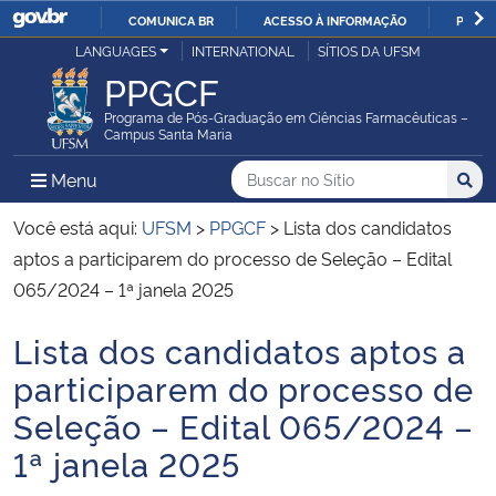
COMUNICA BR
ACESSO À INFORMAÇÃO
PARTI
Casa Civil
LANGUAGES
INTERNATIONAL
SÍTIOS DA UFSM
IR
PPGCF
PARA
Ministério da Justiça e Segurança Pública
O
Programa de Pós-Graduação em Ciências Farmacêuticas –
Campus Santa Maria
CONTEÚDO
Ministério da Defesa
Buscar no no Sítio
Busca
Busca:
Menu Principal do Sítio
Menu
Busc
Ministério das Relações Exteriores
Você está aqui:
UFSM
>
PPGCF
>
Lista dos candidatos
aptos a participarem do processo de Seleção – Edital
Ministério da Economia
065/2024 – 1ª janela 2025
Lista dos candidatos aptos a
Ministério da Infraestrutura
Início do conteúdo
participarem do processo de
Ministério da Agricultura, Pecuária e Abastecimento
Seleção – Edital 065/2024 –
1ª janela 2025
Ministério da Educação