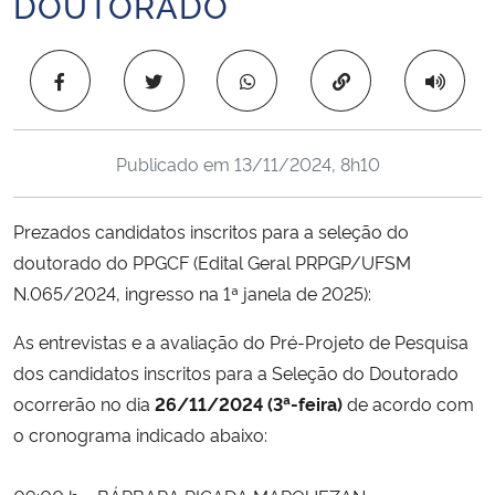
DOUTORADO
Ministério da Cidadania
Copiar para área 
Ministério da Saúde
Ministério de Minas e Energia
Publicado em
13/11/2024, 8h10
Ministério da Ciência, Tecnologia, Inovações e Comunicações
Prezados candidatos inscritos para a seleção do
Ministério do Meio Ambiente
doutorado do PPGCF (Edital Geral PRPGP/UFSM
N.065/2024, ingresso na 1ª janela de 2025):
Ministério do Turismo
As entrevistas e a avaliação do Pré-Projeto de Pesquisa
dos candidatos inscritos para a Seleção do Doutorado
Ministério do Desenvolvimento Regional
ocorrerão no dia
26/11/2024 (3ª-feira)
de acordo com
Controladoria-Geral da União
o cronograma indicado abaixo:
Ministério da Mulher, da Família e dos Direitos Humanos