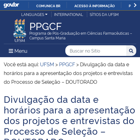
COMUNICA BR
ACESSO À INFORMAÇÃO
PARTI
Casa Civil
LANGUAGES
INTERNATIONAL
SÍTIOS DA UFSM
IR
PPGCF
PARA
Ministério da Justiça e Segurança Pública
O
Programa de Pós-Graduação em Ciências Farmacêuticas –
Campus Santa Maria
CONTEÚDO
Ministério da Defesa
Buscar no no Sítio
Busca
Busca:
Menu Principal do Sítio
Menu
Busc
Ministério das Relações Exteriores
Você está aqui:
UFSM
>
PPGCF
>
Divulgação da data e
horários para a apresentação dos projetos e entrevistas
Ministério da Economia
do Processo de Seleção – DOUTORADO
Divulgação da data e
Ministério da Infraestrutura
Início do conteúdo
horários para a apresentação
Ministério da Agricultura, Pecuária e Abastecimento
dos projetos e entrevistas do
Processo de Seleção –
Ministério da Educação