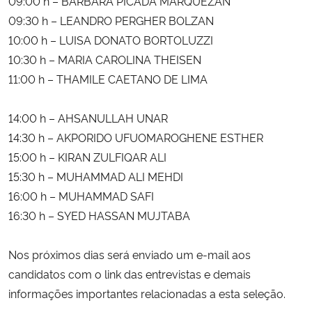
09:00 h – BÁRBARA PICADA MARQUEZAN
09:30 h – LEANDRO PERGHER BOLZAN
Secretaria-Geral
10:00 h – LUISA DONATO BORTOLUZZI
10:30 h – MARIA CAROLINA THEISEN
Secretaria de Governo
11:00 h – THAMILE CAETANO DE LIMA
Gabinete de Segurança Institucional
14:00 h – AHSANULLAH UNAR
14:30 h – AKPORIDO UFUOMAROGHENE ESTHER
Advocacia-Geral da União
15:00 h – KIRAN ZULFIQAR ALI
15:30 h – MUHAMMAD ALI MEHDI
Banco Central do Brasil
16:00 h – MUHAMMAD SAFI
16:30 h – SYED HASSAN MUJTABA
Planalto
Nos próximos dias será enviado um e-mail aos
candidatos com o link das entrevistas e demais
informações importantes relacionadas a esta seleção.