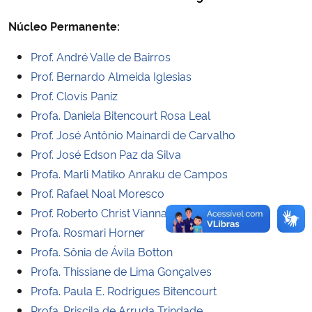
Núcleo Permanente:
Secretaria-Geral
Prof. André Valle de Bairros
Secretaria de Governo
Prof. Bernardo Almeida Iglesias
Prof. Clovis Paniz
Gabinete de Segurança Institucional
Profa. Daniela Bitencourt Rosa Leal
Prof. José Antônio Mainardi de Carvalho
Advocacia-Geral da União
Prof. José Edson Paz da Silva
Profa. Marli Matiko Anraku de Campos
Banco Central do Brasil
Prof. Rafael Noal Moresco
Prof. Roberto Christ Vianna Santos
Planalto
Profa. Rosmari Horner
Profa. Sônia de Ávila Botton
Profa. Thissiane de Lima Gonçalves
Profa. Paula E. Rodrigues Bitencourt
Profa. Priscila de Arruda Trindade