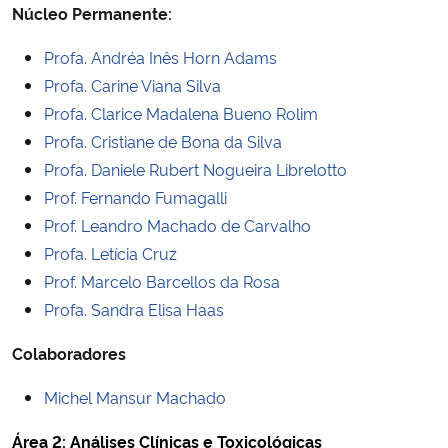
Núcleo Permanente:
Ministério da Cidadania
Profa. Andréa Inês Horn Adams
Ministério da Saúde
Profa. Carine Viana Silva
Profa. Clarice Madalena Bueno Rolim
Ministério de Minas e Energia
Profa. Cristiane de Bona da Silva
Profa. Daniele Rubert Nogueira Librelotto
Ministério da Ciência, Tecnologia, Inovações e Comunicações
Prof. Fernando Fumagalli
Prof. Leandro Machado de Carvalho
Ministério do Meio Ambiente
Profa. Letícia Cruz
Prof. Marcelo Barcellos da Rosa
Ministério do Turismo
Profa. Sandra Elisa Haas
Ministério do Desenvolvimento Regional
Colaboradores
Controladoria-Geral da União
Michel Mansur Machado
Área 2: Análises Clínicas e Toxicológicas
Ministério da Mulher, da Família e dos Direitos Humanos