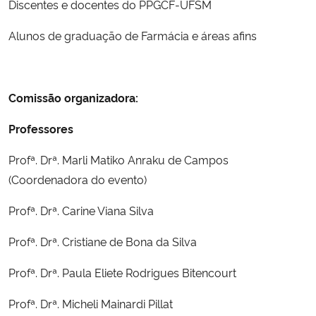
Discentes e docentes do PPGCF-UFSM
Secretaria-Geral
Alunos de graduação de Farmácia e áreas afins
Secretaria de Governo
Comissão organizadora:
Gabinete de Segurança Institucional
Professores
Advocacia-Geral da União
Profª. Drª. Marli Matiko Anraku de Campos
(Coordenadora do evento)
Banco Central do Brasil
Profª. Drª. Carine Viana Silva
Planalto
Profª. Drª. Cristiane de Bona da Silva
Profª. Drª. Paula Eliete Rodrigues Bitencourt
Profª. Drª. Micheli Mainardi Pillat