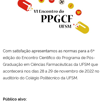
Ministério da Cidadania
Ministério da Saúde
Ministério de Minas e Energia
Ministério da Ciência, Tecnologia, Inovações e Comunicações
Com satisfação apresentamos as normas para a
6ª
Ministério do Meio Ambiente
edição do Encontro Científico do Programa de Pós-
Graduação em Ciências Farmacêuticas da UFSM que
Ministério do Turismo
acontecerá nos dias 28 a 29 de novembro de 2022 no
auditório do Colégio Politécnico da UFSM.
Ministério do Desenvolvimento Regional
Controladoria-Geral da União
Público alvo:
Ministério da Mulher, da Família e dos Direitos Humanos