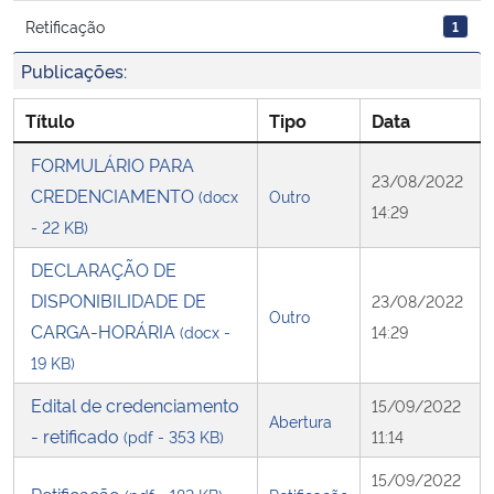
Retificação
1
Secretaria-Geral
Publicações:
Secretaria de Governo
Título
Tipo
Data
FORMULÁRIO PARA
Gabinete de Segurança Institucional
23/08/2022
CREDENCIAMENTO
(docx
Outro
14:29
Advocacia-Geral da União
- 22 KB)
DECLARAÇÃO DE
Banco Central do Brasil
DISPONIBILIDADE DE
23/08/2022
Outro
CARGA-HORÁRIA
(docx -
14:29
Planalto
19 KB)
Edital de credenciamento
15/09/2022
Abertura
- retificado
(pdf - 353 KB)
11:14
15/09/2022