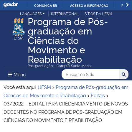
COMUNICA BR
ACESSO À INFORMAÇÃO
PARTI
Casa Civil
LANGUAGES
INTERNATIONAL
SÍTIOS DA UFSM
IR
Programa de Pós-
PARA
graduação em
Ministério da Justiça e Segurança Pública
O
Ciências do
CONTEÚDO
Ministério da Defesa
Movimento e
Reabilitação
Ministério das Relações Exteriores
Pós-graduação – Campus Santa Maria
Buscar no no Sítio
Busca
Busca:
Menu Principal do Sítio
Menu
Busc
Ministério da Economia
Você está aqui:
UFSM
>
Programa de Pós-graduação em
Ministério da Infraestrutura
Ciências do Movimento e Reabilitação
>
Editais
>
03/2022 – EDITAL PARA CREDENCIAMENTO DE NOVOS
Ministério da Agricultura, Pecuária e Abastecimento
DOCENTES NO PROGRAMA DE PÓS-GRADUAÇÃO EM
CIÊNCIAS DO MOVIMENTO E REABILITAÇÃO
Ministério da Educação