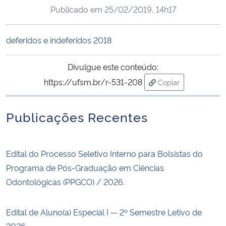
Publicado em
25/02/2019, 14h17
Ministério da Cidadania
Ministério da Saúde
deferidos e indeferidos 2018
Ministério de Minas e Energia
Divulgue este conteúdo:
https://ufsm.br/r-531-208
Copiar
Ministério da Ciência, Tecnologia, Inovações e Comunicações
para área de trans
Publicações Recentes
Ministério do Meio Ambiente
Ministério do Turismo
Edital do Processo Seletivo Interno para Bolsistas do
Programa de Pós-Graduação em Ciências
Ministério do Desenvolvimento Regional
Odontológicas (PPGCO) / 2026.
Controladoria-Geral da União
Edital de Aluno(a) Especial I — 2º Semestre Letivo de
Ministério da Mulher, da Família e dos Direitos Humanos
2026