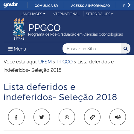
COMUNICA BR
ACESSO À INFORMAÇÃO
PARTI
Casa Civil
LANGUAGES
INTERNATIONAL
SÍTIOS DA UFSM
IR
PARA
PPGCO
Ministério da Justiça e Segurança Pública
O
Programa de Pós-Graduação em Ciências Odontológicas
CONTEÚDO
Ministério da Defesa
Buscar no no Sítio
Busca
Busca:
Menu Principal do Sítio
Menu
Busc
Ministério das Relações Exteriores
Você está aqui:
UFSM
>
PPGCO
>
Lista deferidos e
indeferidos- Seleção 2018
Ministério da Economia
Lista deferidos e
Início do conteúdo
Ministério da Infraestrutura
indeferidos- Seleção 2018
Ministério da Agricultura, Pecuária e Abastecimento
Copiar para área 
Ministério da Educação