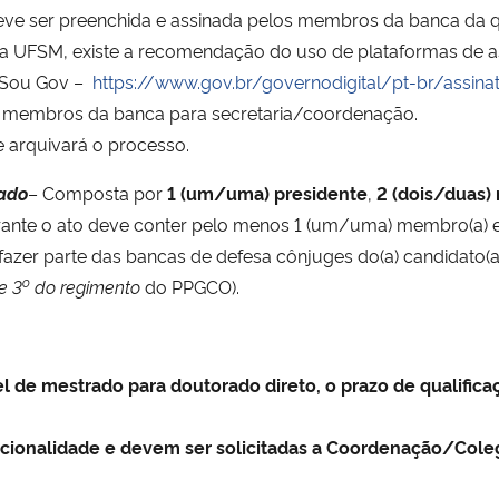
eve ser preenchida e assinada pelos membros da banca da q
la UFSM, existe a recomendação do uso de plataformas de as
a Sou Gov –
https://www.gov.br/governodigital/pt-br/assinat
os membros da banca para secretaria/coordenação.
 e arquivará o processo.
rado
–
Composta por
1 (um/uma) presidente
,
2 (dois/duas) 
durante o ato deve conter pelo menos 1 (um/uma) membro(a)
fazer parte das bancas de defesa cônjuges do(a) candidato(a)
o
e 3
do regimento
do PPGCO).
 de mestrado para doutorado direto, o prazo de qualificaçã
pcionalidade e devem ser solicitadas a Coordenação/Col