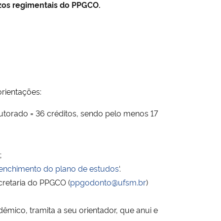
zos regimentais do PPGCO.
orientações:
outorado = 36 créditos, sendo pelo menos 17
;
eenchimento do plano de estudos
‘.
cretaria do PPGCO (
ppgodonto@ufsm.br
)
êmico, tramita a seu orientador, que anui e