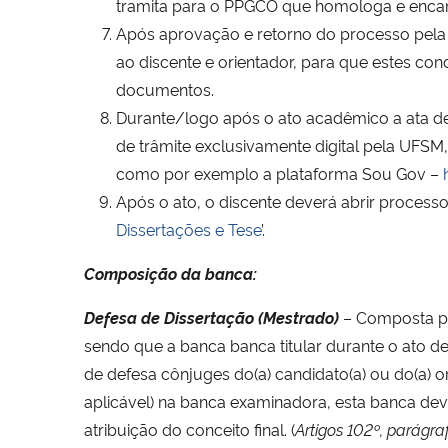
tramita para o PPGCO que homologa e enca
Após aprovação e retorno do processo pela P
ao discente e orientador, para que estes co
documentos.
Durante/logo após o ato acadêmico a ata d
de trâmite exclusivamente digital pela UFSM
como por exemplo a plataforma Sou Gov –
Após o ato, o discente deverá abrir process
Dissertações e Tese
’.
Composição da banca:
Defesa de Dissertação (Mestrado)
–
Composta 
sendo que a banca banca titular durante o ato 
de defesa cônjuges do(a) candidato(a) ou do(a) or
aplicável) na banca examinadora, esta banca deve
atribuição do conceito final. (
Artigos 102º, parágr