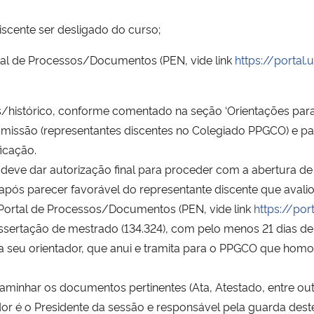
iscente ser desligado do curso;
tal de Processos/Documentos (PEN, vide link
https://portal
s/histórico, conforme comentado na seção ‘Orientações para
omissão (representantes discentes no Colegiado PPGCO) e 
icação.
eve dar autorização final para proceder com a abertura de 
pós parecer favorável do representante discente que avaliou
 Portal de Processos/Documentos (PEN, vide link
https://po
ssertação de mestrado (134.324), com pelo menos 21 dias de
 a seu orientador, que anui e tramita para o PPGCO que homol
minhar os documentos pertinentes (Ata, Atestado, entre outr
or é o Presidente da sessão e responsável pela guarda des