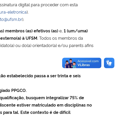
sinatura digital para proceder com esta
ura-eletronica
).
to@ufsm.br
).
s) membros (as) efetivos (as)
e,
1 (um/uma)
externo(a) à UFSM
. Todos os membros da
ato(a) ou do(a) orientador(a) e/ou parents afins
o estabelecido passa a ser trinta e seis
egiado PPGCO.
qualificação, busquem integralizar 75% de
discente estiver matriculado em disciplinas no
ara tal. Este contexto é de difícil