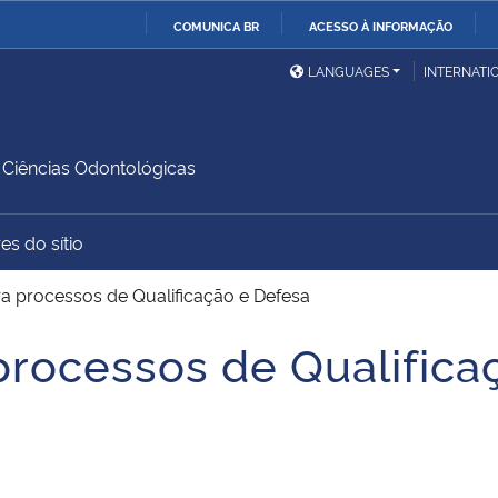
COMUNICA BR
ACESSO À INFORMAÇÃO
Ministério da Defesa
Ministério das Relações
Mini
IR
LANGUAGES
INTERNATI
Exteriores
PARA
O
Ministério da Cidadania
Ministério da Saúde
Mini
CONTEÚDO
Ciências Odontológicas
es do sítio
Ministério do
Controladoria-Geral da
Mini
Desenvolvimento Regional
União
Famí
a processos de Qualificação e Defesa
Hum
processos de Qualifica
Advocacia-Geral da União
Banco Central do Brasil
Plan