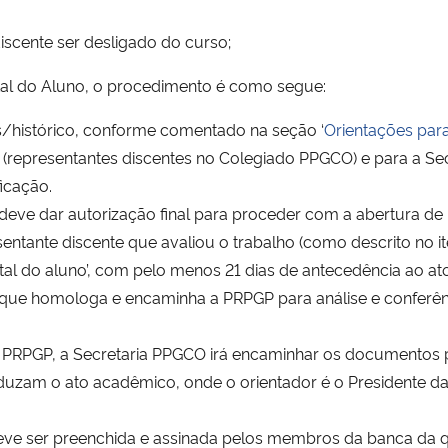
iscente ser desligado do curso;
tal do Aluno, o procedimento é como segue:
s/histórico, conforme comentado na seção ‘
Orientações par
 (representantes discentes no Colegiado PPGCO) e para a Se
icação.
 deve dar autorização final para proceder com a abertura de 
entante discente que avaliou o trabalho (como descrito no i
tal do aluno’, com pelo menos 21 dias de antecedência ao at
O que homologa e encaminha a PRPGP para análise e conferê
RPGP, a Secretaria PPGCO irá encaminhar os documentos pert
nduzam o ato acadêmico, onde o orientador é o Presidente d
eve ser preenchida e assinada pelos membros da banca da q