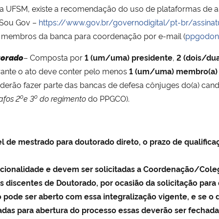
la UFSM, existe a recomendação do uso de plataformas de as
 Sou Gov –
https://www.gov.br/governodigital/pt-br/assinat
s membros da banca para coordenação por e-mail (
ppgodon
torado
–
Composta por
1 (um/uma) presidente
,
2 (dois/dua
urante o ato deve conter pelo menos
1 (um/uma) membro(a) 
derão fazer parte das bancas de defesa cônjuges do(a) candid
o
o
afos 2
e 3
do regimento
do PPGCO).
 de mestrado para doutorado direto, o prazo de qualificaçã
pcionalidade e devem ser solicitadas a Coordenação/Col
 discentes de Doutorado, por ocasião da solicitação para 
ó pode ser aberto com essa integralização vigente, e se o 
das para abertura do processo essas deverão ser fechadas p