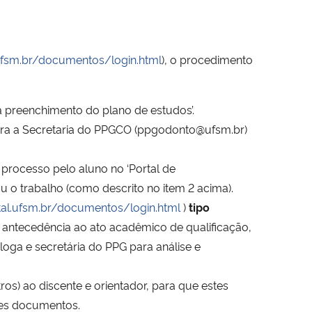
.ufsm.br/documentos/login.html
), o procedimento
 preenchimento do plano de estudos’.
para a Secretaria do PPGCO (ppgodonto@ufsm.br)
processo pelo aluno no ‘Portal de
 o trabalho (como descrito no item 2 acima).
rtal.ufsm.br/documentos/login.html
)
tipo
 antecedência ao ato acadêmico de qualificação,
oga e secretária do PPG para análise e
os) ao discente e orientador, para que estes
tes documentos.