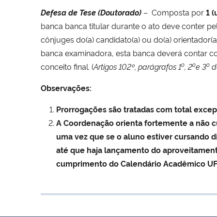
Defesa de Tese (Doutorado)
–
Composta por
1 
banca banca titular durante o ato deve conter 
cônjuges do(a) candidato(a) ou do(a) orientador(a)
banca examinadora, esta banca deverá contar com
o
o
o
conceito final. (
Artigos 102º, parágrafos
1
, 2
e 3
d
Observações:
Prorrogações são tratadas com total exce
A Coordenação orienta fortemente a não cu
uma vez que se o aluno estiver cursando di
até que haja lançamento do aproveitamento 
cumprimento do Calendário Acadêmico UF