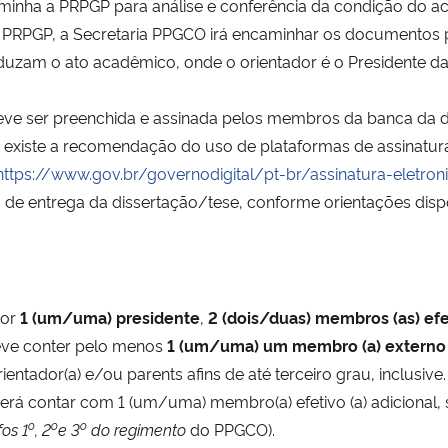
minha a PRPGP para análise e conferência da condição do 
RPGP, a Secretaria PPGCO irá encaminhar os documentos pert
nduzam o ato acadêmico, onde o orientador é o Presidente d
eve ser preenchida e assinada pelos membros da banca da 
, existe a recomendação do uso de plataformas de assinatura
https://www.gov.br/governodigital/pt-br/assinatura-eletron
o de entrega da dissertação/tese, conforme orientações disp
por
1 (um/uma) presidente
,
2 (dois/duas) membros (as) efe
deve conter pelo menos
1 (um/uma) um membro (a) externo 
ientador(a) e/ou parents afins de até terceiro grau, inclusiv
rá contar com 1 (um/uma) membro(a) efetivo (a) adicional, s
o
o
o
afos
1
, 2
e 3
do regimento
do PPGCO).