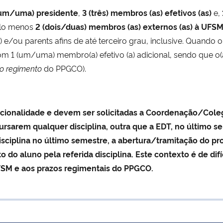
(um/uma) presidente
,
3 (três) membros (as) efetivos (as)
e,
pelo menos
2 (dois/duas) membros (as) externos (as) à UFS
 e/ou parents afins de até terceiro grau, inclusive. Quando o
 1 (um/uma) membro(a) efetivo (a) adicional, sendo que o(a)
o regimento
do PPGCO).
pcionalidade e devem ser solicitadas a Coordenação/Col
rsarem qualquer disciplina, outra que a EDT, no último se
sciplina no último semestre, a abertura/tramitação do pro
do aluno pela referida disciplina. Este contexto é de dif
SM e aos prazos regimentais do PPGCO.