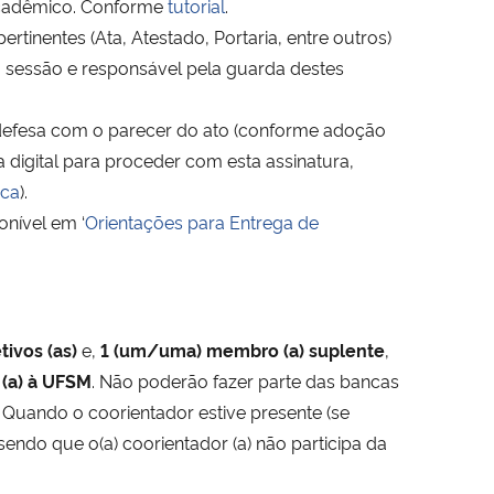
acadêmico. Conforme
tutorial
.
inentes (Ata, Atestado, Portaria, entre outros)
a sessão e responsável pela guarda destes
defesa com o parecer do ato (conforme adoção
 digital para proceder com esta assinatura,
ica
).
onível em ‘
Orientações para Entrega de
tivos (as)
e,
1 (um/uma) membro (a) suplente
,
(a) à UFSM
. Não poderão fazer parte das bancas
e. Quando o coorientador estive presente (se
endo que o(a) coorientador (a) não participa da