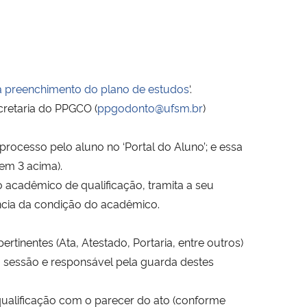
a preenchimento do plano de estudos
‘.
cretaria do PPGCO (
ppgodonto@ufsm.br
)
processo pelo aluno no ‘Portal do Aluno’; e essa
tem 3 acima).
o acadêmico de qualificação, tramita a seu
ncia da condição do acadêmico.
inentes (Ata, Atestado, Portaria, entre outros)
a sessão e responsável pela guarda destes
ualificação com o parecer do ato (conforme