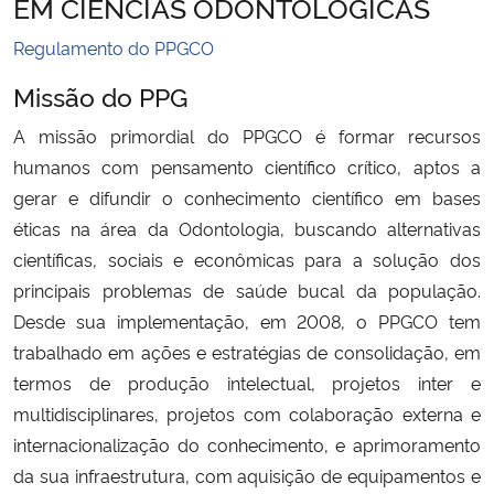
EM CIÊNCIAS ODONTOLÓGICAS
Ministério da Cidadania
Regulamento do PPGCO
Ministério da Saúde
Missão do PPG
A missão primordial do PPGCO é formar recursos
Ministério de Minas e Energia
humanos com pensamento científico crítico, aptos a
Ministério da Ciência, Tecnologia, Inovações e Comunicações
gerar e difundir o conhecimento científico em bases
éticas na área da Odontologia, buscando alternativas
Ministério do Meio Ambiente
científicas, sociais e econômicas para a solução dos
principais problemas de saúde bucal da população.
Ministério do Turismo
Desde sua implementação, em 2008, o PPGCO tem
trabalhado em ações e estratégias de consolidação, em
Ministério do Desenvolvimento Regional
termos de produção intelectual, projetos inter e
multidisciplinares, projetos com colaboração externa e
Controladoria-Geral da União
internacionalização do conhecimento, e aprimoramento
da sua infraestrutura, com aquisição de equipamentos e
Ministério da Mulher, da Família e dos Direitos Humanos