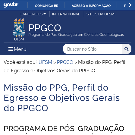
COMUNICA BR
ACESSO À INFORMAÇÃO
PARTI
Casa Civil
LANGUAGES
INTERNATIONAL
SÍTIOS DA UFSM
IR
PARA
PPGCO
Ministério da Justiça e Segurança Pública
O
Programa de Pós-Graduação em Ciências Odontológicas
CONTEÚDO
Ministério da Defesa
Buscar no no Sítio
Busca
Busca:
Menu Principal do Sítio
Menu
Busc
Ministério das Relações Exteriores
Você está aqui:
UFSM
>
PPGCO
>
Missão do PPG, Perfil
do Egresso e Objetivos Gerais do PPGCO
Ministério da Economia
Missão do PPG, Perfil do
Início do conteúdo
Ministério da Infraestrutura
Egresso e Objetivos Gerais
do PPGCO
Ministério da Agricultura, Pecuária e Abastecimento
Ministério da Educação
PROGRAMA DE PÓS-GRADUAÇÃO