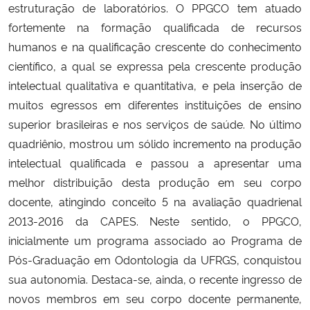
estruturação de laboratórios. O PPGCO tem atuado
fortemente na formação qualificada de recursos
Secretaria-Geral
humanos e na qualificação crescente do conhecimento
científico, a qual se expressa pela crescente produção
Secretaria de Governo
intelectual qualitativa e quantitativa, e pela inserção de
muitos egressos em diferentes instituições de ensino
Gabinete de Segurança Institucional
superior brasileiras e nos serviços de saúde. No último
quadriênio, mostrou um sólido incremento na produção
Advocacia-Geral da União
intelectual qualificada e passou a apresentar uma
Banco Central do Brasil
melhor distribuição desta produção em seu corpo
docente, atingindo conceito 5 na avaliação quadrienal
Planalto
2013-2016 da CAPES. Neste sentido, o PPGCO,
inicialmente um programa associado ao Programa de
Pós-Graduação em Odontologia da UFRGS, conquistou
sua autonomia. Destaca-se, ainda, o recente ingresso de
novos membros em seu corpo docente permanente,