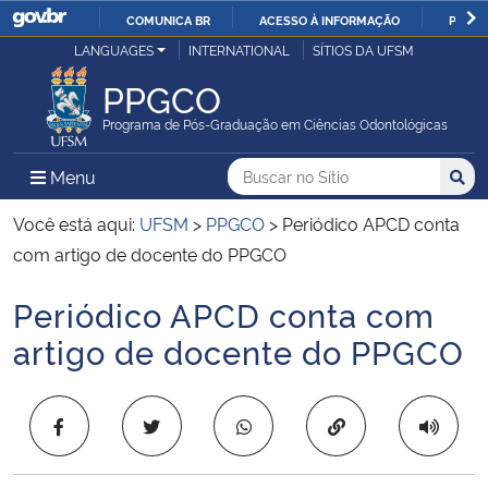
COMUNICA BR
ACESSO À INFORMAÇÃO
PARTI
Casa Civil
LANGUAGES
INTERNATIONAL
SÍTIOS DA UFSM
IR
PARA
PPGCO
Ministério da Justiça e Segurança Pública
O
Programa de Pós-Graduação em Ciências Odontológicas
CONTEÚDO
Ministério da Defesa
Buscar no no Sítio
Busca
Busca:
Menu Principal do Sítio
Menu
Busc
Ministério das Relações Exteriores
Você está aqui:
UFSM
>
PPGCO
>
Periódico APCD conta
com artigo de docente do PPGCO
Ministério da Economia
Periódico APCD conta com
Início do conteúdo
Ministério da Infraestrutura
artigo de docente do PPGCO
Ministério da Agricultura, Pecuária e Abastecimento
Copiar para área 
Ministério da Educação