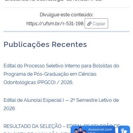
Divulgue este conteúdo:
Secretaria-Geral
https://ufsm.br/r-531-198
Copiar
Secretaria de Governo
para área de trans
Publicações Recentes
Gabinete de Segurança Institucional
Advocacia-Geral da União
Edital do Processo Seletivo Interno para Bolsistas do
Programa de Pós-Graduação em Ciências
Banco Central do Brasil
Odontológicas (PPGCO) / 2026.
Planalto
Edital de Aluno(a) Especial I — 2º Semestre Letivo de
2026
RESULTADO DA SELEÇÃO – EDITAL DE SELEÇÃO DE