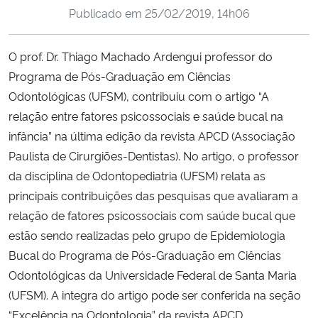
Publicado em
25/02/2019, 14h06
Ministério da Cidadania
Ministério da Saúde
O prof. Dr. Thiago Machado Ardengui professor do
Programa de Pós-Graduação em Ciências
Ministério de Minas e Energia
Odontológicas (UFSM), contribuiu com o artigo “A
relação entre fatores psicossociais e saúde bucal na
Ministério da Ciência, Tecnologia, Inovações e Comunicações
infância” na última edição da revista APCD (Associação
Paulista de Cirurgiões-Dentistas). No artigo, o professor
Ministério do Meio Ambiente
da disciplina de Odontopediatria (UFSM) relata as
principais contribuições das pesquisas que avaliaram a
Ministério do Turismo
relação de fatores psicossociais com saúde bucal que
estão sendo realizadas pelo grupo de Epidemiologia
Ministério do Desenvolvimento Regional
Bucal do Programa de Pós-Graduação em Ciências
Odontológicas da Universidade Federal de Santa Maria
Controladoria-Geral da União
(UFSM). A integra do artigo pode ser conferida na seção
“Excelência na Odontologia” da revista APCD.
Ministério da Mulher, da Família e dos Direitos Humanos