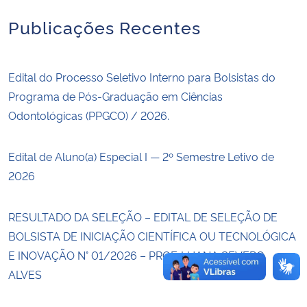
Publicações Recentes
Secretaria-Geral
Secretaria de Governo
Edital do Processo Seletivo Interno para Bolsistas do
Programa de Pós-Graduação em Ciências
Gabinete de Segurança Institucional
Odontológicas (PPGCO) / 2026.
Advocacia-Geral da União
Edital de Aluno(a) Especial I — 2º Semestre Letivo de
2026
Banco Central do Brasil
Planalto
RESULTADO DA SELEÇÃO – EDITAL DE SELEÇÃO DE
BOLSISTA DE INICIAÇÃO CIENTÍFICA OU TECNOLÓGICA
E INOVAÇÃO N° 01/2026 – PROF. LUANA SEVERO
ALVES