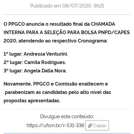
Publicado em
08/07/2020, 9h21
Ministério da Cidadania
Ministério da Saúde
O PPGCO anuncia o resultado final da CHAMADA
INTERNA PARA A SELEÇÃO PARA BOLSA PNPD/CAPES
Ministério de Minas e Energia
2020, atendendo ao respectivo Cronograma:
Ministério da Ciência, Tecnologia, Inovações e Comunicações
1º lugar: Andressa Venturini.
2º lugar: Camila Rodrigues.
Ministério do Meio Ambiente
3º lugar: Angela Dalla Nora.
Novamente, PPGCO e Comissão enaltecem e
Ministério do Turismo
parabenizam as candidatas pelo alto nível das
propostas apresentadas.
Ministério do Desenvolvimento Regional
Divulgue este conteúdo:
Controladoria-Geral da União
https://ufsm.br/r-531-338
Copiar
para área de trans
Ministério da Mulher, da Família e dos Direitos Humanos