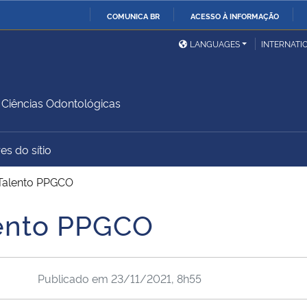
COMUNICA BR
ACESSO À INFORMAÇÃO
Ministério da Defesa
Ministério das Relações
Mini
IR
LANGUAGES
INTERNATI
Exteriores
PARA
O
Ministério da Cidadania
Ministério da Saúde
Mini
CONTEÚDO
Ciências Odontológicas
es do sítio
Ministério do
Controladoria-Geral da
Mini
Desenvolvimento Regional
União
Famí
Talento PPGCO
Hum
ento PPGCO
Advocacia-Geral da União
Banco Central do Brasil
Plan
Publicado em
23/11/2021, 8h55