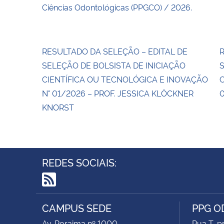
Ciências Odontológicas (PPGCO) / 2026.
RESULTADO DA SELEÇÃO – EDITAL DE
R
SELEÇÃO DE BOLSISTA DE INICIAÇÃO
S
CIENTÍFICA OU TECNOLÓGICA E INOVAÇÃO
C
N° 01/2026 – PROF. JESSICA KLÖCKNER
0
KNORST
REDES SOCIAIS:
RSS
CAMPUS SEDE
PPG 
Av. Roraima nº 1000
Rua T, p