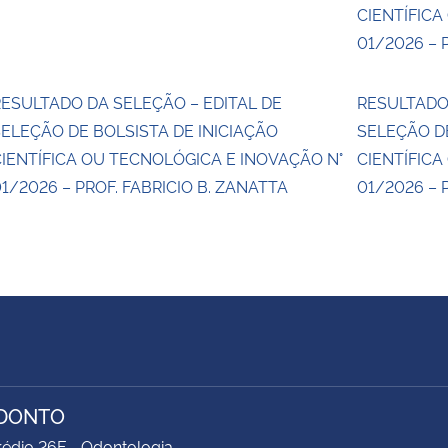
CIENTÍFICA
01/2026 – 
ESULTADO DA SELEÇÃO – EDITAL DE
RESULTADO
ELEÇÃO DE BOLSISTA DE INICIAÇÃO
SELEÇÃO DE
IENTÍFICA OU TECNOLÓGICA E INOVAÇÃO N°
CIENTÍFICA
1/2026 – PROF. FABRICIO B. ZANATTA
01/2026 – 
ODONTO
rédio 26F - Odontologia