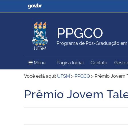
Casa Civil
Ministério da Justiça e
Segurança Pública
PPGCO
Ministério da Agricultura,
Ministério da Educação
Programa de Pós-Graduação em 
Pecuária e Abastecimento
Menu Principal do Sítio
Menu
Página Inicial
Contato
Gestor
Ministério do Meio Ambiente
Ministério do Turismo
Você está aqui:
UFSM
>
PPGCO
>
Prêmio Jovem 
Prêmio Jovem Tal
Início do conteúdo
Secretaria de Governo
Gabinete de Segurança
Institucional