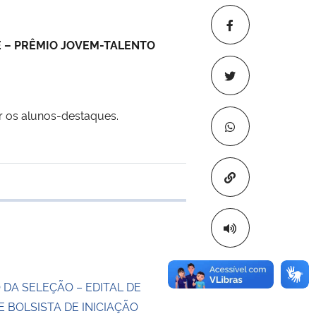
 – PRÊMIO JOVEM-TALENTO
ar os alunos-destaques.
Copiar para áre
 transferência
 DA SELEÇÃO – EDITAL DE
 BOLSISTA DE INICIAÇÃO