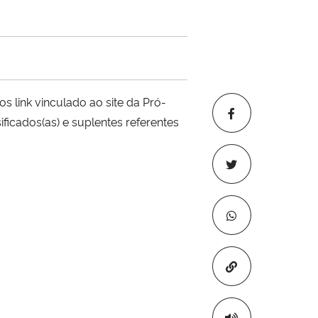
link vinculado ao site da Pró-
ficados(as) e suplentes referentes
Copiar para áre