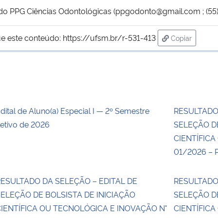
a do PPG Ciências Odontológicas (ppgodonto@gmail.com ; (55
e este conteúdo:
https://ufsm.br/r-531-413
Copiar
para área de
dital de Aluno(a) Especial I — 2º Semestre
RESULTADO
etivo de 2026
SELEÇÃO DE
CIENTÍFICA
01/2026 – 
ESULTADO DA SELEÇÃO – EDITAL DE
RESULTADO
ELEÇÃO DE BOLSISTA DE INICIAÇÃO
SELEÇÃO DE
IENTÍFICA OU TECNOLÓGICA E INOVAÇÃO N°
CIENTÍFICA