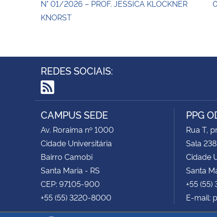
N° 01/2026 – PROF. JESSICA KLÖCKNER
0
KNORST
REDES SOCIAIS:
RSS
CAMPUS SEDE
PPG 
Av. Roraima nº 1000
Rua T, p
Cidade Universitária
Sala 23
Bairro Camobi
Cidade U
Santa Maria - RS
Santa Ma
CEP: 97105-900
+55 (55)
+55 (55) 3220-8000
E-mail: