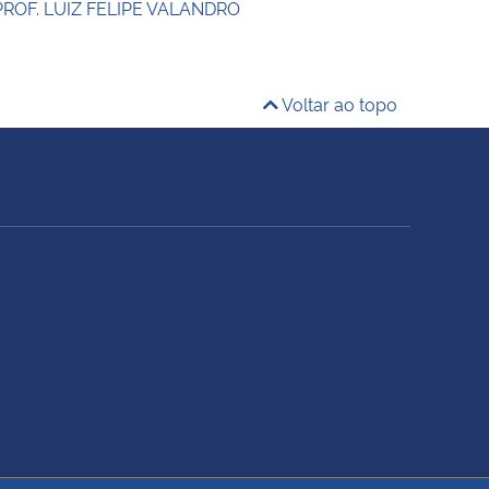
PROF. LUIZ FELIPE VALANDRO
Voltar ao topo