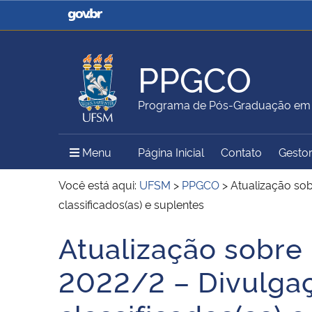
Casa Civil
Ministério da Justiça e
Segurança Pública
PPGCO
Ministério da Agricultura,
Ministério da Educação
Programa de Pós-Graduação em 
Pecuária e Abastecimento
Menu Principal do Sítio
Menu
Página Inicial
Contato
Gestor
Ministério do Meio Ambiente
Ministério do Turismo
Você está aqui:
UFSM
>
PPGCO
>
Atualização sob
classificados(as) e suplentes
Atualização sobre
Secretaria de Governo
Gabinete de Segurança
Início do conteúdo
Institucional
2022/2 – Divulgaçã