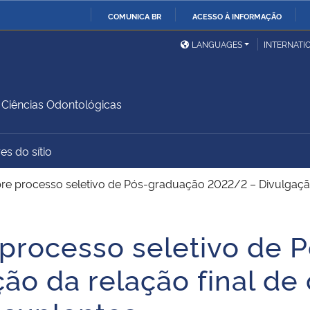
COMUNICA BR
ACESSO À INFORMAÇÃO
Ministério da Defesa
Ministério das Relações
Mini
IR
LANGUAGES
INTERNATI
Exteriores
PARA
O
Ministério da Cidadania
Ministério da Saúde
Mini
CONTEÚDO
Ciências Odontológicas
es do sítio
Ministério do
Controladoria-Geral da
Mini
Desenvolvimento Regional
União
Famí
re processo seletivo de Pós-graduação 2022/2 – Divulgação 
Hum
 processo seletivo de
Advocacia-Geral da União
Banco Central do Brasil
Plan
o da relação final de 