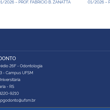
1/2026 – PROF. FABRICIO B. ZANATTA
01/2026 – 
ODONTO
rédio 26F - Odontologia
83 - Campus UFSM
niversitária
ria - RS
 3220-9210
 ppgodonto@ufsm.br