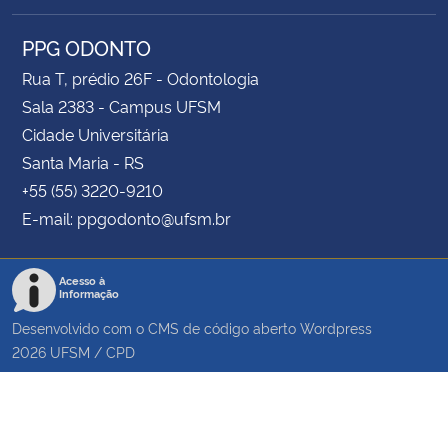
PPG ODONTO
Rua T, prédio 26F - Odontologia
Sala 2383 - Campus UFSM
Cidade Universitária
Santa Maria - RS
+55 (55) 3220-9210
E-mail: ppgodonto@ufsm.br
Acesso à
Informação
Desenvolvido com o CMS de código aberto
Wordpress
2026
UFSM
/
CPD