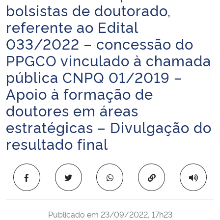
bolsistas de doutorado,
Ministério da Cidadania
referente ao Edital
Ministério da Saúde
033/2022 – concessão do
PPGCO vinculado à chamada
Ministério de Minas e Energia
pública CNPQ 01/2019 –
Ministério da Ciência, Tecnologia, Inovações e Comunicações
Apoio à formação de
doutores em áreas
Ministério do Meio Ambiente
estratégicas – Divulgação do
resultado final
Ministério do Turismo
Ministério do Desenvolvimento Regional
Copiar para área 
Controladoria-Geral da União
Publicado em
23/09/2022, 17h23
Ministério da Mulher, da Família e dos Direitos Humanos