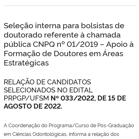
Secretaria-Geral
Seleção interna para bolsistas de
Secretaria de Governo
doutorado referente à chamada
pública CNPQ nº 01/2019 – Apoio à
Gabinete de Segurança Institucional
Formação de Doutores em Áreas
Estratégicas
Advocacia-Geral da União
RELAÇÃO DE CANDIDATOS
Banco Central do Brasil
SELECIONADOS NO EDITAL
PRPGP/UFSM
Nº 033/2022, DE 15 DE
Planalto
AGOSTO DE 2022.
A Coordenação do Programa/Curso de Pós-Graduação
em Ciências Odontológicas, informa a relação dos