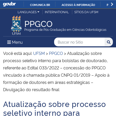
COMUNICA BR
ACESSO À INFORMAÇÃO
PARTI
Casa Civil
LANGUAGES
INTERNATIONAL
SÍTIOS DA UFSM
IR
PARA
PPGCO
Ministério da Justiça e Segurança Pública
O
Programa de Pós-Graduação em Ciências Odontológicas
CONTEÚDO
Ministério da Defesa
Buscar no no Sítio
Busca
Busca:
Menu Principal do Sítio
Menu
Busc
Ministério das Relações Exteriores
Você está aqui:
UFSM
>
PPGCO
>
Atualização sobre
processo seletivo interno para bolsistas de doutorado,
Ministério da Economia
referente ao Edital 033/2022 – concessão do PPGCO
vinculado à chamada pública CNPQ 01/2019 – Apoio à
Ministério da Infraestrutura
formação de doutores em áreas estratégicas –
Divulgação do resultado final
Ministério da Agricultura, Pecuária e Abastecimento
Atualização sobre processo
Início do conteúdo
Ministério da Educação
seletivo interno para