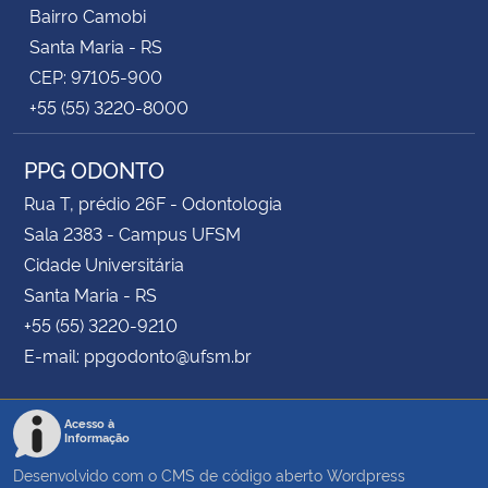
Bairro Camobi
Santa Maria - RS
CEP: 97105-900
+55 (55) 3220-8000
PPG ODONTO
Rua T, prédio 26F - Odontologia
Sala 2383 - Campus UFSM
Cidade Universitária
Santa Maria - RS
+55 (55) 3220-9210
E-mail: ppgodonto@ufsm.br
Acesso à
Informação
Desenvolvido com o CMS de código aberto
Wordpress