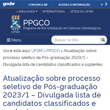
COMUNICA BR
ACESSO À INFORMAÇÃO
PARTI
Casa Civil
LANGUAGES
INTERNATIONAL
SÍTIOS DA UFSM
IR
PARA
PPGCO
Ministério da Justiça e Segurança Pública
O
Programa de Pós-Graduação em Ciências Odontológicas
CONTEÚDO
Ministério da Defesa
Buscar no no Sítio
Busca
Busca:
Menu Principal do Sítio
Menu
Busc
Ministério das Relações Exteriores
Você está aqui:
UFSM
>
PPGCO
>
Atualização sobre
processo seletivo de Pós-graduação 2023/1 –
Ministério da Economia
Divulgada lista de candidatos classificados e suplentes
Atualização sobre processo
Ministério da Infraestrutura
Início do conteúdo
seletivo de Pós-graduação
Ministério da Agricultura, Pecuária e Abastecimento
2023/1 – Divulgada lista de
candidatos classificados e
Ministério da Educação