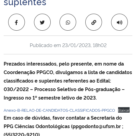
suplentes
Ministério da Cidadania
Copiar para área 
Ministério da Saúde
Ministério de Minas e Energia
Publicado em
23/01/2023, 18h02
Ministério da Ciência, Tecnologia, Inovações e Comunicações
Prezados interessados, pelo presente, em nome da
Ministério do Meio Ambiente
Coordenação PPGCO, divulgamos a lista de candidatos
classificados e suplentes referentes ao Edital:
Ministério do Turismo
030/2022 – Processo Seletivo de Pós-graduação –
Ingresso no 1º semestre letivo de 2023.
Ministério do Desenvolvimento Regional
Anexo-B-RELAO-DE-CANDIDATOS-CLASSIFICADOS-PPGCO
Baixar
Em caso de dúvidas, favor contatar a Secretaria do
Controladoria-Geral da União
PPG Ciências Odontológicas (ppgodonto@ufsm.br ;
(55)3220-9210).
Ministério da Mulher, da Família e dos Direitos Humanos