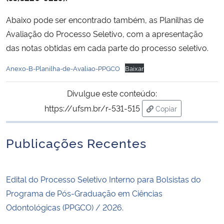
Abaixo pode ser encontrado também, as Planilhas de
Secretaria-Geral
Avaliação do Processo Seletivo, com a apresentação
das notas obtidas em cada parte do processo seletivo.
Secretaria de Governo
Anexo-B-Planilha-de-Avaliao-PPGCO
Baixar
Gabinete de Segurança Institucional
Divulgue este conteúdo:
Advocacia-Geral da União
https://ufsm.br/r-531-515
Copiar
para área de trans
Banco Central do Brasil
Publicações Recentes
Planalto
Edital do Processo Seletivo Interno para Bolsistas do
Programa de Pós-Graduação em Ciências
Odontológicas (PPGCO) / 2026.