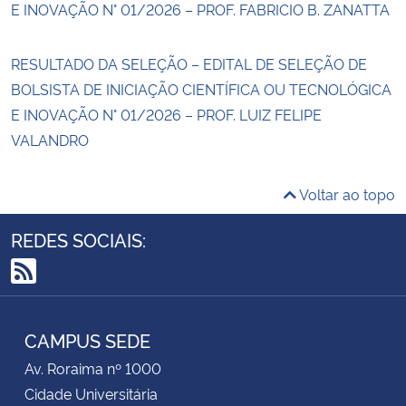
E INOVAÇÃO N° 01/2026 – PROF. FABRICIO B. ZANATTA
RESULTADO DA SELEÇÃO – EDITAL DE SELEÇÃO DE
BOLSISTA DE INICIAÇÃO CIENTÍFICA OU TECNOLÓGICA
E INOVAÇÃO N° 01/2026 – PROF. LUIZ FELIPE
VALANDRO
Voltar ao topo
REDES SOCIAIS:
RSS
CAMPUS SEDE
Av. Roraima nº 1000
Cidade Universitária