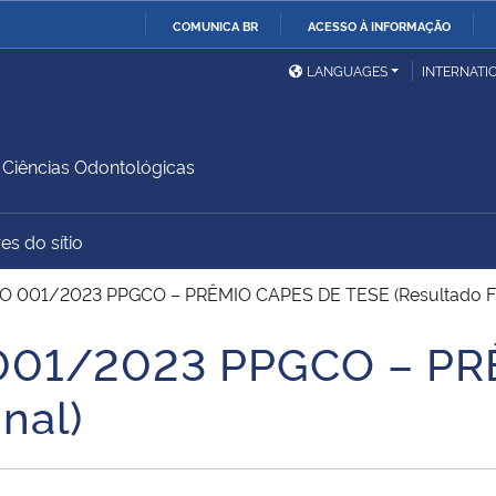
COMUNICA BR
ACESSO À INFORMAÇÃO
Ministério da Defesa
Ministério das Relações
Mini
IR
LANGUAGES
INTERNATI
Exteriores
PARA
O
Ministério da Cidadania
Ministério da Saúde
Mini
CONTEÚDO
Ciências Odontológicas
es do sítio
Ministério do
Controladoria-Geral da
Mini
Desenvolvimento Regional
União
Famí
O 001/2023 PPGCO – PRÊMIO CAPES DE TESE (Resultado Fi
Hum
001/2023 PPGCO – PR
Advocacia-Geral da União
Banco Central do Brasil
Plan
nal)