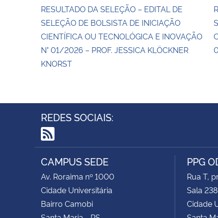
RESULTADO DA SELEÇÃO – EDITAL DE
R
SELEÇÃO DE BOLSISTA DE INICIAÇÃO
S
CIENTÍFICA OU TECNOLÓGICA E INOVAÇÃO
C
N° 01/2026 – PROF. JESSICA KLÖCKNER
0
KNORST
REDES SOCIAIS:
RSS
CAMPUS SEDE
PPG 
Av. Roraima nº 1000
Rua T, p
Cidade Universitária
Sala 23
Bairro Camobi
Cidade U
Santa Maria - RS
Santa Ma