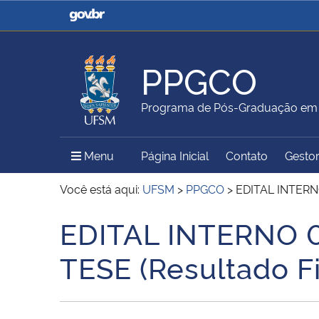
Casa Civil
Ministério da Justiça e
Segurança Pública
PPGCO
Ministério da Agricultura,
Ministério da Educação
Programa de Pós-Graduação em 
Pecuária e Abastecimento
Menu Principal do Sítio
Menu
Página Inicial
Contato
Gestor
Ministério do Meio Ambiente
Ministério do Turismo
Você está aqui:
UFSM
>
PPGCO
>
EDITAL INTERN
EDITAL INTERNO 
Início do conteúdo
Secretaria de Governo
Gabinete de Segurança
TESE (Resultado Fi
Institucional