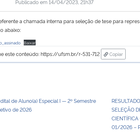
Publicado em
14/04/2023, 21h37
erente a chamada interna para seleção de tese para repres
o abaixo:
o_assinado
Baixar
ue este conteúdo:
https://ufsm.br/r-531-712
Copiar
para área de
dital de Aluno(a) Especial I — 2º Semestre
RESULTADO
etivo de 2026
SELEÇÃO DE
CIENTÍFICA
01/2026 – 