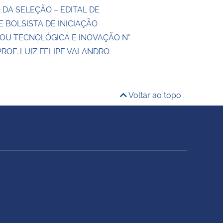
 DA SELEÇÃO – EDITAL DE
 BOLSISTA DE INICIAÇÃO
 OU TECNOLÓGICA E INOVAÇÃO N°
PROF. LUIZ FELIPE VALANDRO
Voltar ao topo