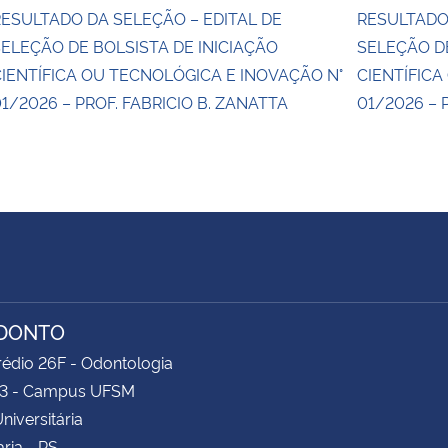
ESULTADO DA SELEÇÃO – EDITAL DE
RESULTADO
ELEÇÃO DE BOLSISTA DE INICIAÇÃO
SELEÇÃO DE
IENTÍFICA OU TECNOLÓGICA E INOVAÇÃO N°
CIENTÍFICA
1/2026 – PROF. FABRICIO B. ZANATTA
01/2026 – 
ODONTO
rédio 26F - Odontologia
83 - Campus UFSM
niversitária
ria - RS