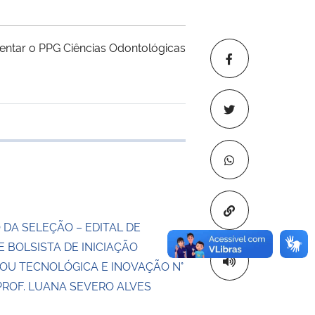
entar o PPG Ciências Odontológicas
 transferência
Copiar para áre
 DA SELEÇÃO – EDITAL DE
 BOLSISTA DE INICIAÇÃO
 OU TECNOLÓGICA E INOVAÇÃO N°
PROF. LUANA SEVERO ALVES