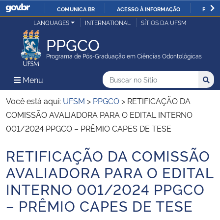
COMUNICA BR
ACESSO À INFORMAÇÃO
PARTI
Casa Civil
LANGUAGES
INTERNATIONAL
SÍTIOS DA UFSM
IR
PARA
PPGCO
Ministério da Justiça e Segurança Pública
O
Programa de Pós-Graduação em Ciências Odontológicas
CONTEÚDO
Ministério da Defesa
Buscar no no Sítio
Busca
Busca:
Menu Principal do Sítio
Menu
Busc
Ministério das Relações Exteriores
Você está aqui:
UFSM
>
PPGCO
>
RETIFICAÇÃO DA
COMISSÃO AVALIADORA PARA O EDITAL INTERNO
Ministério da Economia
001/2024 PPGCO – PRÊMIO CAPES DE TESE
RETIFICAÇÃO DA COMISSÃO
Ministério da Infraestrutura
Início do conteúdo
AVALIADORA PARA O EDITAL
Ministério da Agricultura, Pecuária e Abastecimento
INTERNO 001/2024 PPGCO
– PRÊMIO CAPES DE TESE
Ministério da Educação