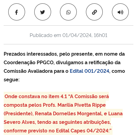
Ministério da Cidadania
Copiar para área 
Ministério da Saúde
Publicado em
01/04/2024, 16h01
Ministério de Minas e Energia
Prezados interessados, pelo presente, em nome da
Ministério da Ciência, Tecnologia, Inovações e Comunicações
Coordenação PPGCO, divulgamos a retificação da
Comissão Avaliadora para o
Edital 001/2024
, como
Ministério do Meio Ambiente
segue:
Ministério do Turismo
Onde constava no item 4.1 “A Comissão será
Ministério do Desenvolvimento Regional
composta pelos Profs. Marília Pivetta Rippe
(Presidente), Renata Dornelles Morgental, e Luana
Controladoria-Geral da União
Severo Alves, tendo as seguintes atribuições,
conforme previsto no Edital Capes 04/2024:”
Ministério da Mulher, da Família e dos Direitos Humanos