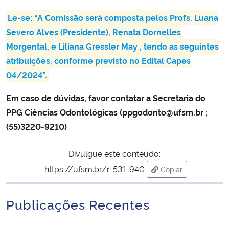
Le-se: “A Comissão será composta pelos Profs. Luana
Secretaria-Geral
Severo Alves (Presidente), Renata Dornelles
Morgental, e Liliana Gressler May , tendo as seguintes
Secretaria de Governo
atribuições, conforme previsto no Edital Capes
04/2024”.
Gabinete de Segurança Institucional
Em caso de dúvidas, favor contatar a Secretaria do
Advocacia-Geral da União
PPG Ciências Odontológicas (ppgodonto@ufsm.br ;
(55)3220-9210)
Banco Central do Brasil
Divulgue este conteúdo:
Planalto
https://ufsm.br/r-531-940
Copiar
para área de trans
Publicações Recentes